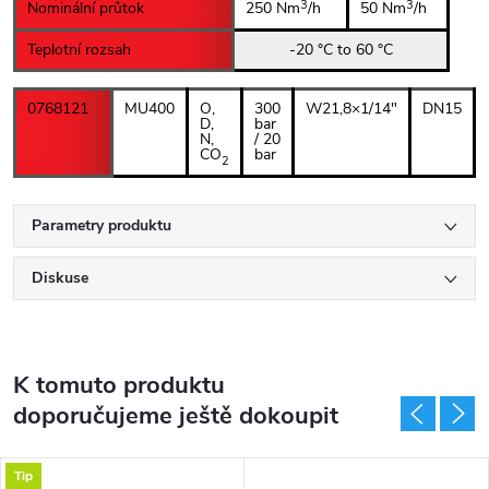
3
3
Nominální průtok
250 Nm
/h
50 Nm
/h
Teplotní rozsah
-20 °C to 60 °C
0768121
MU400
O,
300
W21,8×1/14"
DN15
D,
bar
N,
/ 20
CO
bar
2
Parametry produktu
Diskuse
K tomuto produktu
doporučujeme ještě dokoupit
Tip