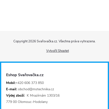
Z
Copyright 2026
Svařovačka.cz
. Všechna práva vyhrazena.
á
Vytvořil Shoptet
p
a
Eshop Svařovačka.cz
t
Mobil:
+420 606 373 850
E-mail:
obchod@mstechnika.cz
í
Výdej zboží:
K Mrazírnám 1303/16
779 00 Olomouc-Hodolany