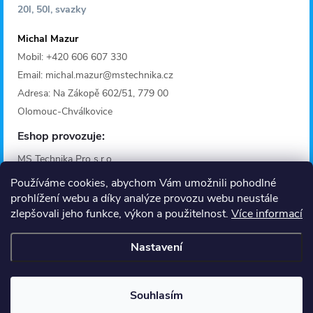
20l, 50l, svazky
Michal Mazur
Mobil: +420 606 607 330
Email: michal.mazur@mstechnika.cz
Adresa: Na Zákopě 602/51, 779 00
Olomouc-Chválkovice
Eshop provozuje:
MS Technika Pro s.r.o.
IČO: 28642368
Používáme cookies, abychom Vám umožnili pohodlné
Adresa: Fügnerova 1125/36A
prohlížení webu a díky analýze provozu webu neustále
zlepšovali jeho funkce, výkon a použitelnost.
Více informací
779 00 Olomouc
Provozní doba
Nastavení
Informace
O nás
Souhlasím
Kontakt