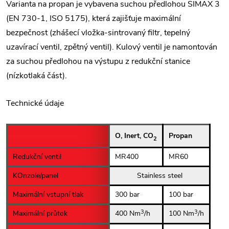
Varianta na propan je vybavena suchou předlohou SIMAX 3
(EN 730-1, ISO 5175), která zajišťuje maximální
bezpečnost (zhášecí vložka-sintrovaný filtr, tepelný
uzavírací ventil, zpětný ventil). Kulový ventil je namontován
za suchou předlohou na výstupu z redukční stanice
(nízkotlaká část).
Technické údaje
O, Inert, CO
Propan
2
Redukční ventil
MR400
MR60
KOnzole/panel
Stainless steel
Maximální vstupní tlak
300 bar
100 bar
3
3
Maximální průtok
400 Nm
/h
100 Nm
/h