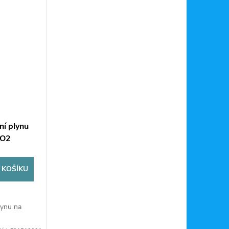
ní plynu
CO2
 KOŠÍKU
lynu na