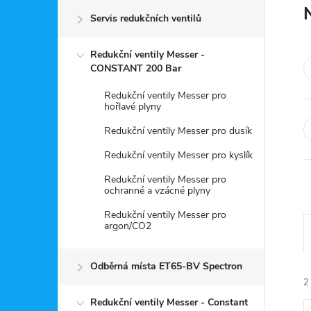
Servis redukčních ventilů
s
Redukční ventily Messer -
t
CONSTANT 200 Bar
r
Redukční ventily Messer pro
hořlavé plyny
a
Redukční ventily Messer pro dusík
Redukční ventily Messer pro kyslík
n
Redukční ventily Messer pro
ochranné a vzácné plyny
n
Redukční ventily Messer pro
argon/CO2
í
p
Odběrná místa ET65-BV Spectron
2
Redukční ventily Messer - Constant