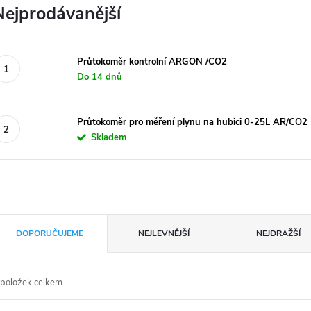
Nejprodávanější
Průtokoměr kontrolní ARGON /CO2
Do 14 dnů
Průtokoměr pro měření plynu na hubici 0-25L AR/CO2
Skladem
Ř
DOPORUČUJEME
NEJLEVNĚJŠÍ
NEJDRAŽŠÍ
a
položek celkem
z