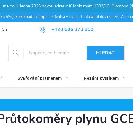
pu má od 1. ledna 2026 novou adresu: K Mrázírnám 1303/16, Olomouc (do
 5% jako komoditní příplatek (válka v Iránu). Tento příplatek není ve Vaší 
+420 606 373 850
O společnosti
Podmínky ochrany osobních údajů
Nákup na splátky
HLEDAT
Svařování plamenem
Řezání kyslíkem
Průtokoměry plynu GC