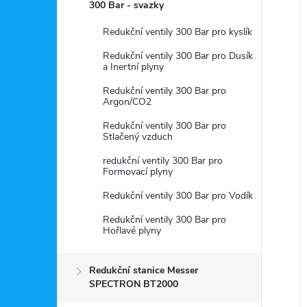
a
300 Bar - svazky
n
Redukční ventily 300 Bar pro kyslík
Redukční ventily 300 Bar pro Dusík
e
a Inertní plyny
í
Redukční ventily 300 Bar pro
l
i
Argon/CO2
Redukční ventily 300 Bar pro
Stlačený vzduch
redukční ventily 300 Bar pro
Formovací plyny
Redukční ventily 300 Bar pro Vodík
Redukční ventily 300 Bar pro
Hořlavé plyny
Redukční stanice Messer
SPECTRON BT2000