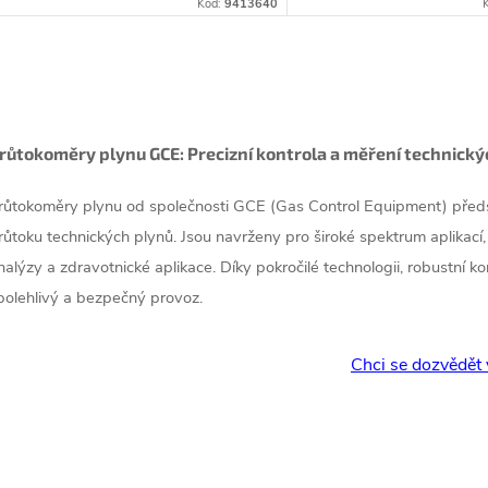
u
Kód:
9413640
t
k
ů
O
t
v
růtokoměry plynu GCE: Precizní kontrola a měření technický
ů
růtokoměry plynu od společnosti GCE (Gas Control Equipment) předst
á
růtoku technických plynů. Jsou navrženy pro široké spektrum aplikací
d
nalýzy a zdravotnické aplikace. Díky pokročilé technologii, robustní ko
polehlivý a bezpečný provoz.
a
c
Chci se dozvědět 
p