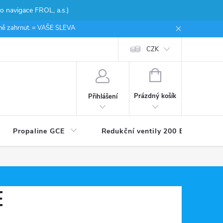
 navigace FROL, a.s.)
ceně zahrnut. = VAŠE SLEVA
CZK
NÁKUPNÍ
KOŠÍK
Prázdný košík
Přihlášení
Propaline GCE
Redukční ventily 200 Bar
E