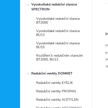
Vysokotlaké redukční stanice
SPECTRON
Vysokotlaké redukční stanice
BT2000
Vysokotlaké redukční stanice
P
BU13
l
Vysokotlaké redukční stanice
P
BU15
p
Rozšíření k redukčním stanicím
a
BT2000, BU13
s
Redukční ventily DONMET
Redukční ventily KYSLÍK
í
Redukční ventily PROPAN
Redukční ventily ACETYLEN