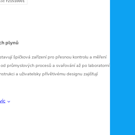
Kód:
F21510001
ch plynů
avují špičková zařízení pro přesnou kontrolu a měření
, od průmyslových procesů a svařování až po laboratorní
nstrukci a uživatelsky přívětivému designu zajišťují
víc