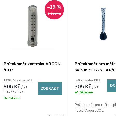
V
e
–19 %
ý
1 132 Kč
n
p
p
s
r
p
Průtokoměr kontrolní ARGON
Průtokoměr pro měře
o
/CO2
na hubici 0-25L AR/
r
1 096 Kč včetně DPH
369 Kč včetně DPH
d
906 Kč
305 Kč
DO
/ ks
/ ks
o
ZOBRAZIT
Měrná
906 Kč / 1 ks
Skladem
u
cena:
Do 14 dnů
d
Průtokoměr pro měření p
k
hubici Argon/CO2