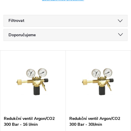
Filtrovat
Ř
Doporučujeme
a
Nejlevnější
V
Nejdražší
z
ý
Nejprodávanější
e
p
Abecedně
n
i
í
s
p
Redukční ventil Argon/CO2
Redukční ventil Argon/CO2
300 Bar - 16 l/min
300 Bar - 30l/min
p