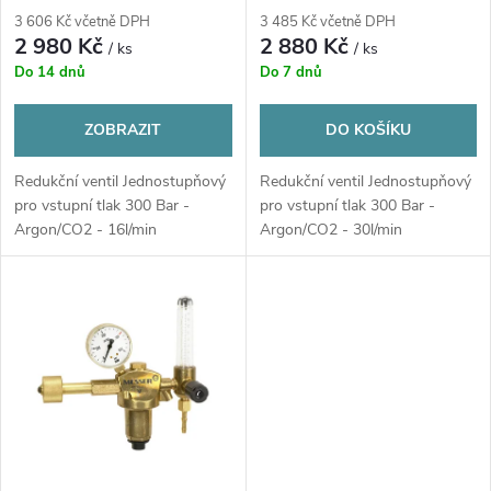
r
3 606 Kč včetně DPH
3 485 Kč včetně DPH
r
2 980 Kč
2 880 Kč
/ ks
/ ks
o
Do 14 dnů
Do 7 dnů
o
d
ZOBRAZIT
DO KOŠÍKU
d
u
Redukční ventil Jednostupňový
Redukční ventil Jednostupňový
u
pro vstupní tlak 300 Bar -
pro vstupní tlak 300 Bar -
k
Argon/CO2 - 16l/min
Argon/CO2 - 30l/min
k
t
t
ů
ů