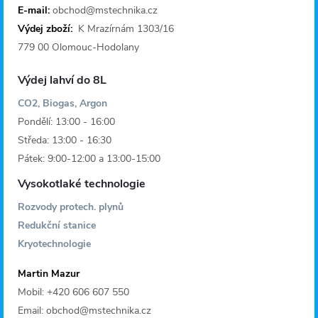
E-mail:
obchod@mstechnika.cz
í
Výdej zboží:
K Mrazírnám 1303/16
779 00 Olomouc-Hodolany
Výdej lahví do 8L
CO2, Biogas, Argon
Pondělí: 13:00 - 16:00
Středa: 13:00 - 16:30
Pátek: 9:00-12:00 a 13:00-15:00
Vysokotlaké technologie
Rozvody protech. plynů
Redukční stanice
Kryotechnologie
Martin Mazur
Mobil: +420 606 607 550
Email: obchod@mstechnika.cz