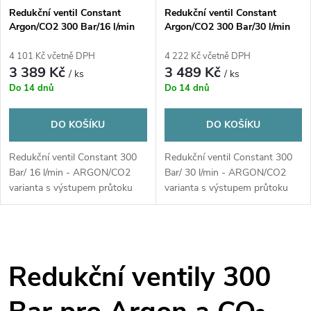
Redukční ventil Constant
Redukční ventil Constant
Argon/CO2 300 Bar/16 l/min
Argon/CO2 300 Bar/30 l/min
4 101 Kč včetně DPH
4 222 Kč včetně DPH
3 389 Kč
3 489 Kč
/ ks
/ ks
Do 14 dnů
Do 14 dnů
DO KOŠÍKU
DO KOŠÍKU
Redukční ventil Constant 300
Redukční ventil Constant 300
Bar/ 16 l/min - ARGON/CO2
Bar/ 30 l/min - ARGON/CO2
varianta s výstupem průtoku
varianta s výstupem průtoku
plynu na 16 a 30 l za minutu
plynu na 16 a 30 l za minutu
O
v
Redukční ventily 300
l