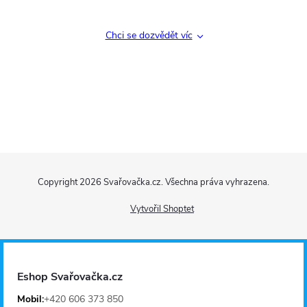
ý
p
Chci se dozvědět víc
i
s
u
Z
Copyright 2026
Svařovačka.cz
. Všechna práva vyhrazena.
á
Vytvořil Shoptet
p
a
Eshop Svařovačka.cz
t
Mobil:
+420 606 373 850