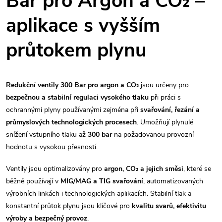
Bar pro Argon a CO₂ –
á
aplikace s vyšším
d
průtokem plynu
a
c
Redukční ventily 300 Bar pro argon a CO₂
jsou určeny pro
í
bezpečnou a stabilní regulaci vysokého tlaku
při práci s
p
ochrannými plyny používanými zejména při
svařování, řezání a
průmyslových technologických procesech
. Umožňují plynulé
r
snížení vstupního tlaku až
300 bar
na požadovanou provozní
v
hodnotu s vysokou přesností.
k
Ventily jsou optimalizovány pro
argon, CO₂ a jejich směsi
, které se
běžně používají v
MIG/MAG a TIG svařování
, automatizovaných
y
výrobních linkách i technologických aplikacích. Stabilní tlak a
v
konstantní průtok plynu jsou klíčové pro
kvalitu svarů, efektivitu
výroby a bezpečný provoz
.