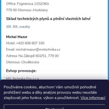
Office: Fügnerova 1152/36A
779 00 Olomouc-Hodolany
Sklad technických plynů a plnění vlastních lahví
20l, 50l, svazky
Michal Mazur
Mobil: +420 606 607 330
Email: michal.mazur@mstechnika.cz
Adresa: Na Zákopě 602/51, 779 00
Olomouc-Chválkovice
Eshop provozuje:
MS Technika Pro s.r.o.
IČO: 28642368
Používáme cookies, abychom Vám umožnili pohodlné
Adresa: Fügnerova 1125/36A
prohlížení webu a díky analýze provozu webu neustále
zlepšovali jeho funkce, výkon a použitelnost.
Více informací
779 00 Olomouc
Provozní doba