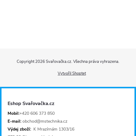
ý
p
i
s
Z
u
Copyright 2026
Svařovačka.cz
. Všechna práva vyhrazena.
á
Vytvořil Shoptet
p
a
Eshop Svařovačka.cz
t
Mobil:
+420 606 373 850
E-mail:
obchod@mstechnika.cz
í
Výdej zboží:
K Mrazírnám 1303/16