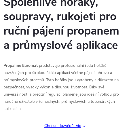
Spolehlivé hořáky,
á
soupravy, rukojeti pro
d
ruční pájení propanem
a
c
a průmyslové aplikace
í
p
Propaline Euromat
představuje profesionální řadu hořáků
navržených pro širokou škálu aplikací včetně pájení, ohřevu a
r
průmyslových procesů. Tyto hořáky jsou vyrobeny s důrazem na
v
bezpečnost, vysoký výkon a dlouhou životnost. Díky své
univerzálnosti a precizní regulaci plamene jsou ideální volbou pro
k
náročné uživatele v řemeslných, průmyslových a topenářských
aplikacích.
y
v
Chci se dozvědět víc