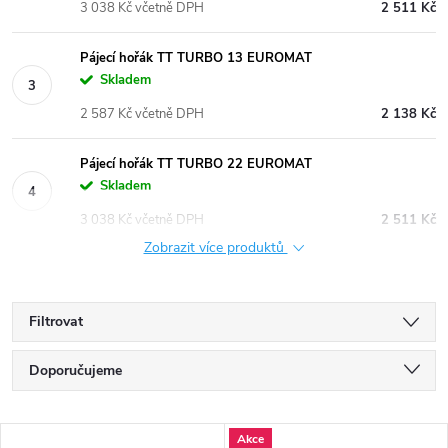
3 038 Kč včetně DPH
2 511 Kč
Pájecí hořák TT TURBO 13 EUROMAT
Skladem
2 587 Kč včetně DPH
2 138 Kč
Pájecí hořák TT TURBO 22 EUROMAT
Skladem
3 038 Kč včetně DPH
2 511 Kč
Zobrazit více produktů
Filtrovat
Ř
Doporučujeme
a
Nejlevnější
V
Akce