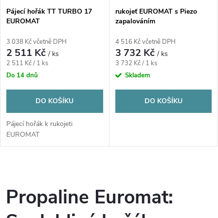
Pájecí hořák TT TURBO 17
rukojeť EUROMAT s Piezo
EUROMAT
zapalováním
3 038 Kč včetně DPH
4 516 Kč včetně DPH
2 511 Kč
3 732 Kč
/ ks
/ ks
Měrná
Měrná
2 511 Kč / 1 ks
3 732 Kč / 1 ks
cena:
cena:
Do 14 dnů
Skladem
DO KOŠÍKU
DO KOŠÍKU
Pájecí hořák k rukojeti
EUROMAT
O
v
Propaline Euromat:
l