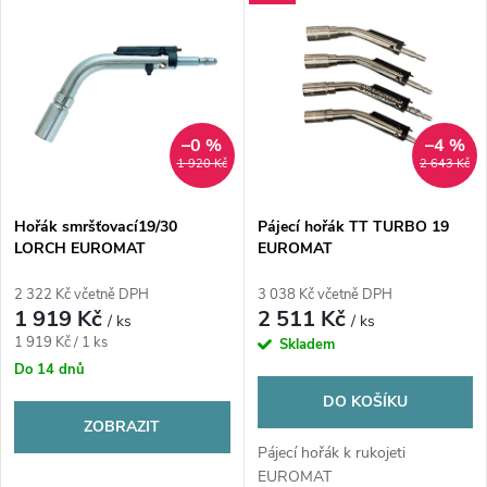
Nejdražší
z
ý
Nejprodávanější
e
p
Abecedně
n
i
–0 %
–4 %
1 920 Kč
2 643 Kč
í
s
p
Hořák smršťovací19/30
Pájecí hořák TT TURBO 19
LORCH EUROMAT
EUROMAT
p
r
2 322 Kč včetně DPH
3 038 Kč včetně DPH
r
1 919 Kč
2 511 Kč
/ ks
/ ks
o
Měrná
1 919 Kč / 1 ks
Skladem
o
cena:
Do 14 dnů
d
DO KOŠÍKU
d
ZOBRAZIT
u
Pájecí hořák k rukojeti
EUROMAT