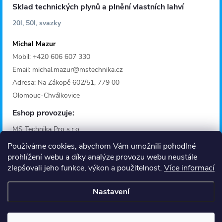
Sklad technických plynů a plnění vlastních lahví
20l, 50l, svazky
Michal Mazur
Mobil: +420 606 607 330
Email: michal.mazur@mstechnika.cz
Adresa: Na Zákopě 602/51, 779 00
Olomouc-Chválkovice
Eshop provozuje:
MS Technika Pro s.r.o.
IČO: 28642368
Používáme cookies, abychom Vám umožnili pohodlné
Adresa: Fügnerova 1125/36A
prohlížení webu a díky analýze provozu webu neustále
zlepšovali jeho funkce, výkon a použitelnost.
Více informací
779 00 Olomouc
Provozní doba
Nastavení
Informace
O nás