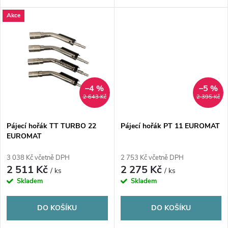
u
k
Akce
k
t
t
ů
ů
–4 %
–5 %
2 643 Kč
2 395 Kč
Pájecí hořák TT TURBO 22
Pájecí hořák PT 11 EUROMAT
EUROMAT
3 038 Kč včetně DPH
2 753 Kč včetně DPH
2 511 Kč
2 275 Kč
/ ks
/ ks
Skladem
Skladem
DO KOŠÍKU
DO KOŠÍKU