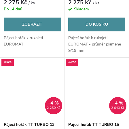
2 275 Kč
2 275 Kč
/ ks
/ ks
Do 14 dnů
Skladem
ZOBRAZIT
DO KOŠÍKU
Pájecí hořák k rukojeti
Pájecí hořák k rukojeti
EUROMAT
EUROMAT - průměr plamene
9/19 mm
Akce
Akce
–4 %
–4 %
2 250 Kč
2 643 Kč
Pájecí hořák TT TURBO 13
Pájecí hořák TT TURBO 15