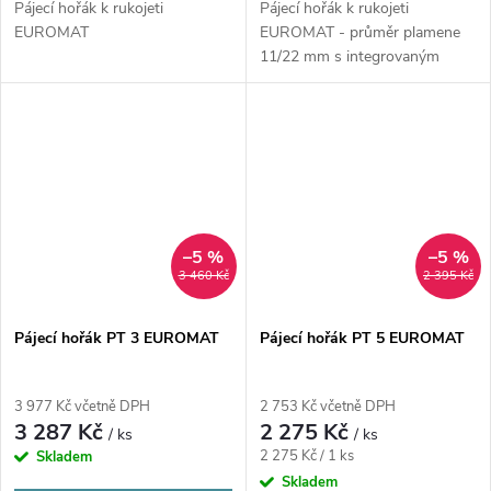
Pájecí hořák k rukojeti
Pájecí hořák k rukojeti
EUROMAT
EUROMAT - průměr plamene
11/22 mm s integrovaným
piezo zapalováním
–5 %
–5 %
3 460 Kč
2 395 Kč
Pájecí hořák PT 3 EUROMAT
Pájecí hořák PT 5 EUROMAT
3 977 Kč včetně DPH
2 753 Kč včetně DPH
3 287 Kč
2 275 Kč
/ ks
/ ks
Měrná
2 275 Kč / 1 ks
Skladem
cena:
Skladem