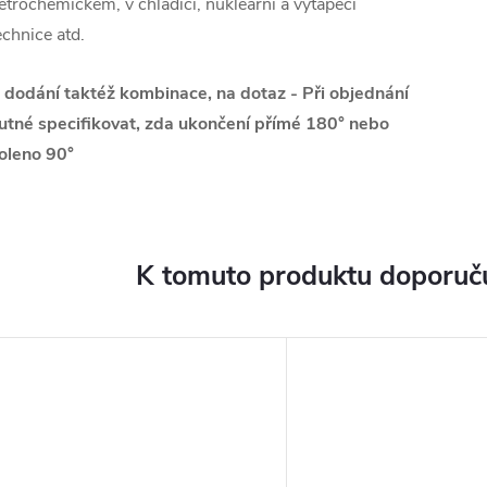
etrochemickém, v chladící, nukleární a vytápěcí
echnice atd.
 dodání taktéž kombinace, na dotaz - Při objednání
utné specifikovat, zda ukončení přímé 180° nebo
oleno 90°
K tomuto produktu doporuču