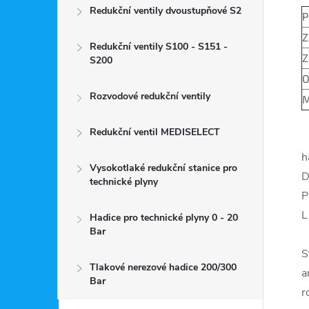
Redukční ventily dvoustupňové S2
P
Z
Redukční ventily S100 - S151 -
Z
S200
O
Rozvodové redukční ventily
M
Redukční ventil MEDISELECT
h
Vysokotlaké redukční stanice pro
D
technické plyny
P
L
Hadice pro technické plyny 0 - 20
Bar
S
Tlakové nerezové hadice 200/300
a
Bar
r