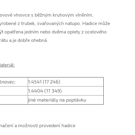
ovové vlnovce s běžným kruhovým vlněním,
yrobené z trubek, svařovaných natupo. Hadice může
ýt opatřena jedním nebo dvěma oplety z ocelového
rátu a je dobře ohebná.
ateriál:
lnovec:
1.4541 (17 246)
1.4404 (17 349)
jiné materiály na poptávku
načení a možnosti provedení hadice