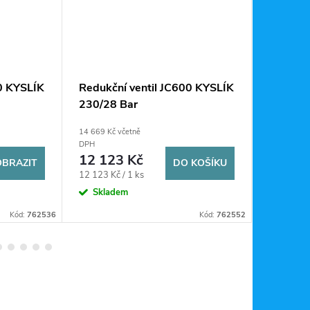
0 KYSLÍK
Redukční ventil JC600 KYSLÍK
Redukčn
230/28 Bar
300/10
14 669 Kč včetně
14 669 Kč 
DPH
DPH
12 123 Kč
12 12
OBRAZIT
DO KOŠÍKU
Měrná
Měrná
12 123 Kč / 1 ks
12 123 Kč 
cena:
cena:
Skladem
Do 14 dn
Kód:
762536
Kód:
762552