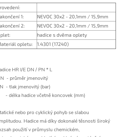
rovedení:
akončení 1:
NEVOC 30x2 - 20,1mm / 15,9mm
akončení 2:
NEVOC 30x2 - 20,1mm / 15,9mm
plet:
hadice s dvěma oplety
ateriál opletu:
1.4301 (17240)
adice HR I/E DN / PN * L
N - průměr jmenovitý
N - tlak jmenovitý (bar)
 - délka hadice včetně koncovek (mm)
tatické nebo pro cyklický pohyb se slabou
mplitudou. Hadice má díky dokonalé těsnosti široký
ozsah použití v průmyslu chemickém,