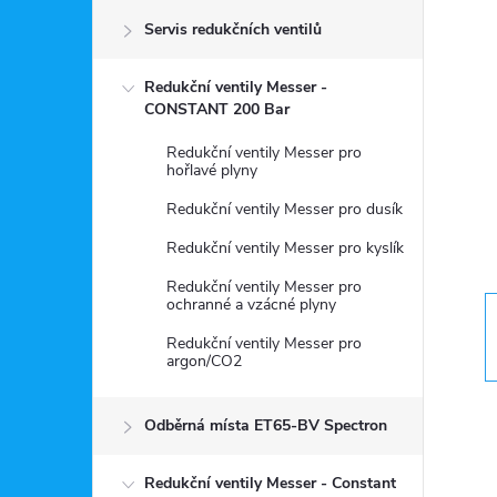
Servis redukčních ventilů
s
Redukční ventily Messer -
t
CONSTANT 200 Bar
r
Redukční ventily Messer pro
hořlavé plyny
a
Redukční ventily Messer pro dusík
Redukční ventily Messer pro kyslík
n
Redukční ventily Messer pro
ochranné a vzácné plyny
n
Redukční ventily Messer pro
argon/CO2
í
p
Odběrná místa ET65-BV Spectron
Redukční ventily Messer - Constant