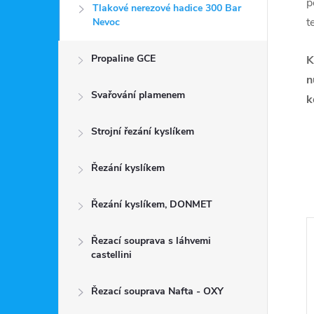
p
Tlakové nerezové hadice 300 Bar
t
Nevoc
Propaline GCE
K
n
Svařování plamenem
k
Strojní řezání kyslíkem
Řezání kyslíkem
Řezání kyslíkem, DONMET
Řezací souprava s láhvemi
castellini
Řezací souprava Nafta - OXY