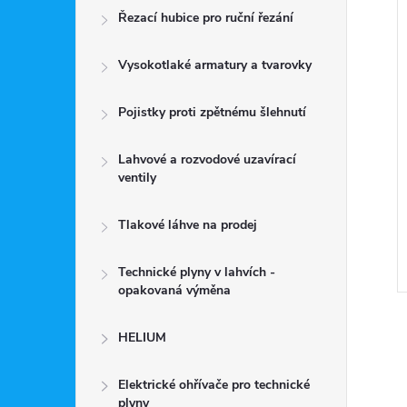
Řezací hubice pro ruční řezání
Vysokotlaké armatury a tvarovky
Pojistky proti zpětnému šlehnutí
 redukční stanice
Vysokotlaká redukční stanice
KYSLÍK-INERT
MS400KM KYSLÍK-INERT
300/20 Bar
Lahvové a rozvodové uzavírací
ně
142 500 Kč včetně
ventily
DPH
DO KOŠÍKU
DO KOŠÍKU
č
117 769 Kč
Tlakové láhve na prodej
Skladem
Technické plyny v lahvích -
Kód:
0768132
Kód:
0768164
opakovaná výměna
HELIUM
Elektrické ohřívače pro technické
plyny