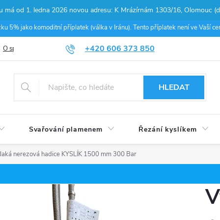
pu má od 1. ledna 2026 novou adresu: K Mrázírnám 1303/16, Olomouc (do
 5% jako komoditní příplatek (válka v Iránu). Tento příplatek není ve Vaší 
+420 606 373 850
O společnosti
Podmínky ochrany osobních údajů
Nákup na splátky
HLEDAT
Svařování plamenem
Řezání kyslíkem
laká nerezová hadice KYSLÍK 1500 mm 300 Bar
V