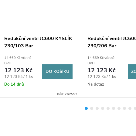
Redukční ventil JC600 KYSLÍK
Redukční ventil JC60
230/103 Bar
230/206 Bar
14 669 Kč včetně
14 669 Kč včetně
DPH
DPH
12 123 Kč
12 123 Kč
DO KOŠÍKU
Z
Měrná
Měrná
12 123 Kč / 1 ks
12 123 Kč / 1 ks
cena:
cena:
Do 14 dnů
Na dotaz
Kód:
762553