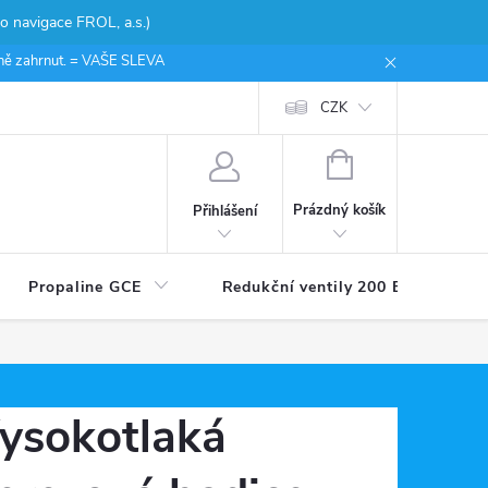
 navigace FROL, a.s.)
ceně zahrnut. = VAŠE SLEVA
CZK
NÁKUPNÍ
KOŠÍK
Prázdný košík
Přihlášení
Propaline GCE
Redukční ventily 200 Bar
ysokotlaká