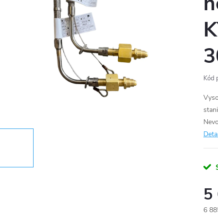
n
K
3
Kód 
Vyso
stan
Nevo
Deta
5
6 88