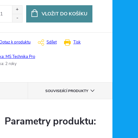
ná
:
VLOŽIT DO KOŠÍKU
Dotaz k produktu
Sdílet
Tisk
ka:
MS Technika Pro
ka
:
2 roky
SOUVISEJÍCÍ PRODUKTY
Parametry produktu: