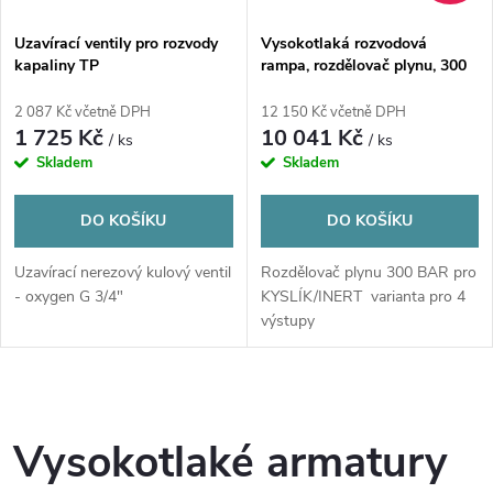
Uzavírací ventily pro rozvody
Vysokotlaká rozvodová
kapaliny TP
rampa, rozdělovač plynu, 300
Bar W 21,8
2 087 Kč včetně DPH
12 150 Kč včetně DPH
1 725 Kč
10 041 Kč
/ ks
/ ks
Skladem
Skladem
DO KOŠÍKU
DO KOŠÍKU
Uzavírací nerezový kulový ventil
Rozdělovač plynu 300 BAR pro
- oxygen G 3/4"
KYSLÍK/INERT varianta pro 4
výstupy
O
v
Vysokotlaké armatury