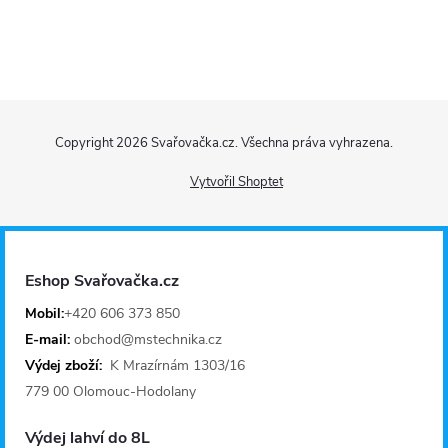
ý
p
Z
i
Copyright 2026
Svařovačka.cz
. Všechna práva vyhrazena.
s
á
Vytvořil Shoptet
u
p
a
Eshop Svařovačka.cz
t
Mobil:
+420 606 373 850
E-mail:
obchod@mstechnika.cz
í
Výdej zboží:
K Mrazírnám 1303/16
779 00 Olomouc-Hodolany
Výdej lahví do 8L