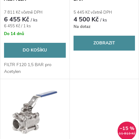
p
r
7 811 Kč včetně DPH
5 445 Kč včetně DPH
r
6 455 Kč
4 500 Kč
/ ks
/ ks
o
Měrná
6 455 Kč / 1 ks
Na dotaz
o
cena:
Do 14 dnů
d
ZOBRAZIT
d
DO KOŠÍKU
u
u
FILTR F120 1,5 BAR pro
k
Acetylen
k
t
t
ů
ů
–15 %
11 813 Kč