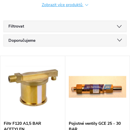
Zobrazit více produktů
Filtrovat
Ř
Doporučujeme
a
Nejlevnější
V
Nejdražší
z
ý
Nejprodávanější
e
p
Abecedně
n
i
í
s
p
Filtr F120 A1,5 BAR
Pojistné ventily GCE 25 - 30
ACETYLEN
BAR