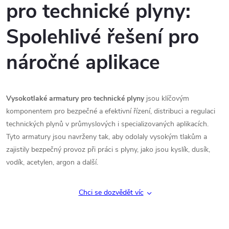
l
pro technické plyny:
á
Spolehlivé řešení pro
d
náročné aplikace
a
c
Vysokotlaké armatury pro technické plyny
jsou klíčovým
í
komponentem pro bezpečné a efektivní řízení, distribuci a regulaci
p
technických plynů v průmyslových i specializovaných aplikacích.
Tyto armatury jsou navrženy tak, aby odolaly vysokým tlakům a
r
zajistily bezpečný provoz při práci s plyny, jako jsou kyslík, dusík,
v
vodík, acetylen, argon a další.
k
Chci se dozvědět víc
y
v