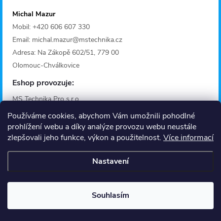
Michal Mazur
Mobil: +420 606 607 330
Email: michal.mazur@mstechnika.cz
Adresa: Na Zákopě 602/51, 779 00
Olomouc-Chválkovice
Eshop provozuje:
MS Technika Pro s.r.o.
IČO: 28642368
Používáme cookies, abychom Vám umožnili pohodlné
Adresa: Fügnerova 1125/36A
prohlížení webu a díky analýze provozu webu neustále
zlepšovali jeho funkce, výkon a použitelnost.
Více informací
779 00 Olomouc
Provozní doba
Nastavení
Informace
O nás
Souhlasím
Kontakt