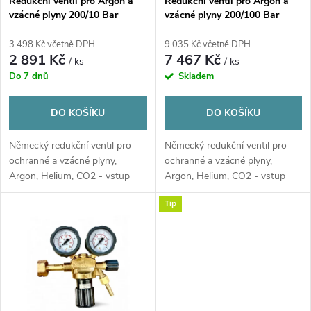
p
Redukční ventil pro Argon a
Redukční ventil pro Argon a
vzácné plyny 200/10 Bar
vzácné plyny 200/100 Bar
p
r
3 498 Kč včetně DPH
9 035 Kč včetně DPH
r
2 891 Kč
7 467 Kč
/ ks
/ ks
o
Do 7 dnů
Skladem
o
d
DO KOŠÍKU
DO KOŠÍKU
d
u
Německý redukční ventil pro
Německý redukční ventil pro
u
ochranné a vzácné plyny,
ochranné a vzácné plyny,
k
Argon, Helium, CO2 - vstup
Argon, Helium, CO2 - vstup
k
200 Bar pro výstupní tlaky 10
200 Bar pro výstupní tlaky 0-
Tip
Bar 20 Bar a 50 Bar
100 Bar a 0-200 Bar
t
t
ů
ů