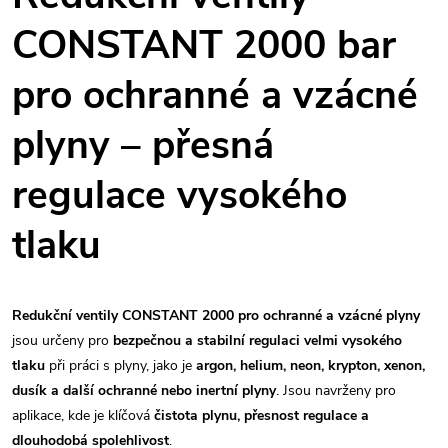
l
CONSTANT 2000 bar
á
pro ochranné a vzácné
d
plyny – přesná
a
c
regulace vysokého
í
tlaku
p
r
Redukční ventily CONSTANT 2000 pro ochranné a vzácné plyny
v
jsou určeny pro
bezpečnou a stabilní regulaci velmi vysokého
tlaku
při práci s plyny, jako je
argon, helium, neon, krypton, xenon,
k
dusík a další ochranné nebo inertní plyny
. Jsou navrženy pro
aplikace, kde je klíčová
čistota plynu, přesnost regulace a
y
dlouhodobá spolehlivost
.