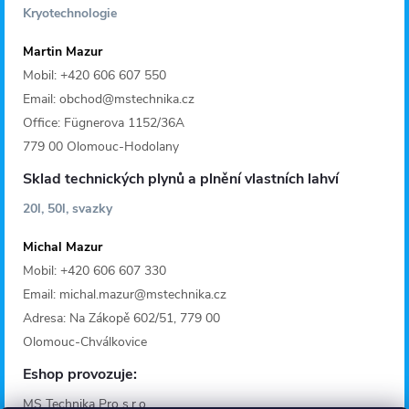
Kryotechnologie
Martin Mazur
Mobil: +420 606 607 550
Email: obchod@mstechnika.cz
Office: Fügnerova 1152/36A
779 00 Olomouc-Hodolany
Sklad technických plynů a plnění vlastních lahví
20l, 50l, svazky
Michal Mazur
Mobil: +420 606 607 330
Email: michal.mazur@mstechnika.cz
Adresa: Na Zákopě 602/51, 779 00
Olomouc-Chválkovice
Eshop provozuje:
MS Technika Pro s.r.o.