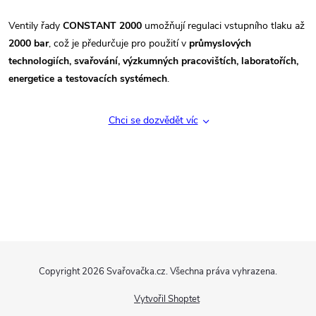
v
Ventily řady
CONSTANT 2000
umožňují regulaci vstupního tlaku až
ý
2000 bar
, což je předurčuje pro použití v
průmyslových
technologiích, svařování, výzkumných pracovištích, laboratořích,
p
energetice a testovacích systémech
.
i
s
Chci se dozvědět víc
u
Z
Copyright 2026
Svařovačka.cz
. Všechna práva vyhrazena.
á
Vytvořil Shoptet