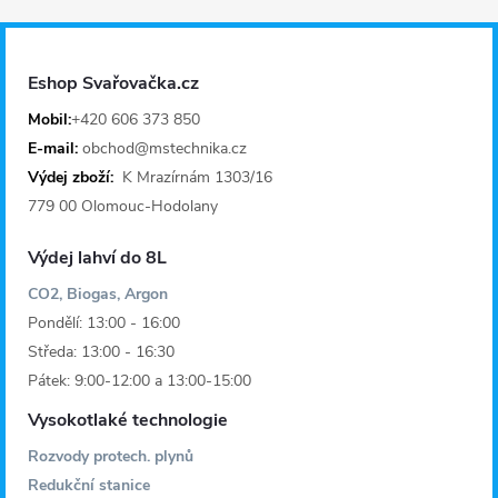
p
a
Eshop Svařovačka.cz
t
Mobil:
+420 606 373 850
E-mail:
obchod@mstechnika.cz
í
Výdej zboží:
K Mrazírnám 1303/16
779 00 Olomouc-Hodolany
Výdej lahví do 8L
CO2, Biogas, Argon
Pondělí: 13:00 - 16:00
Středa: 13:00 - 16:30
Pátek: 9:00-12:00 a 13:00-15:00
Vysokotlaké technologie
Rozvody protech. plynů
Redukční stanice