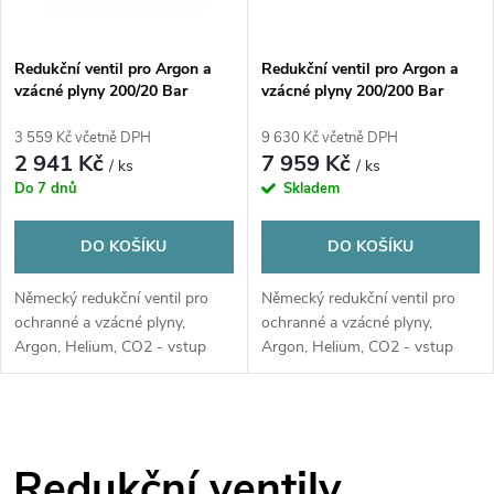
Redukční ventil pro Argon a
Redukční ventil pro Argon a
vzácné plyny 200/20 Bar
vzácné plyny 200/200 Bar
3 559 Kč včetně DPH
9 630 Kč včetně DPH
2 941 Kč
7 959 Kč
/ ks
/ ks
Do 7 dnů
Skladem
DO KOŠÍKU
DO KOŠÍKU
Německý redukční ventil pro
Německý redukční ventil pro
ochranné a vzácné plyny,
ochranné a vzácné plyny,
Argon, Helium, CO2 - vstup
Argon, Helium, CO2 - vstup
200 Bar pro výstupní tlaky 10
200 Bar pro výstupní tlaky 0-
Bar 20 Bar a 50 Bar
100 Bar a 0- 200 Bar
O
v
Redukční ventily