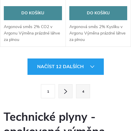
DO KOŠÍKU
DO KOŠÍKU
Argonová směs 2% CO2 v
Argonová směs 2% Kyslíku v
Argonu Výměna prázdné láhve
Argonu Výměna prázdné láhve
za plnou
za plnou
O
NAČÍST 12 DALŠÍCH
v
l
S
1
4
t
á
r
d
á
Technické plyny -
a
n
k