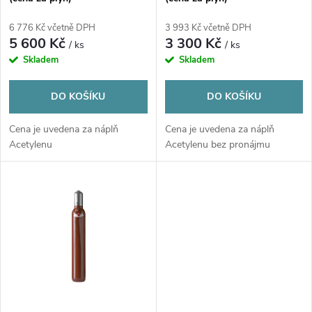
p
r
6 776 Kč včetně DPH
3 993 Kč včetně DPH
r
5 600 Kč
3 300 Kč
/ ks
/ ks
o
Skladem
Skladem
o
d
DO KOŠÍKU
DO KOŠÍKU
d
u
Cena je uvedena za náplň
Cena je uvedena za náplň
u
Acetylenu
Acetylenu bez pronájmu
k
k
t
t
ů
ů