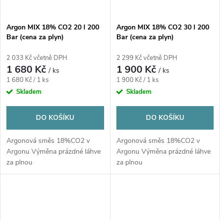
Argon MIX 18% CO2 20 l 200
Argon MIX 18% CO2 30 l 200
Bar (cena za plyn)
Bar (cena za plyn)
2 033 Kč včetně DPH
2 299 Kč včetně DPH
1 680 Kč
1 900 Kč
/ ks
/ ks
Měrná
Měrná
1 680 Kč / 1 ks
1 900 Kč / 1 ks
cena:
cena:
Skladem
Skladem
DO KOŠÍKU
DO KOŠÍKU
Argonová směs 18%CO2 v
Argonová směs 18%CO2 v
Argonu Výměna prázdné láhve
Argonu Výměna prázdné láhve
za plnou
za plnou