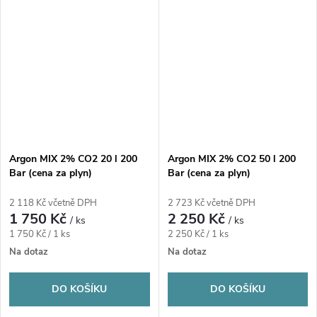
Argon MIX 2% CO2 20 l 200
Argon MIX 2% CO2 50 l 200
Bar (cena za plyn)
Bar (cena za plyn)
2 118 Kč včetně DPH
2 723 Kč včetně DPH
1 750 Kč
2 250 Kč
/ ks
/ ks
Měrná
Měrná
1 750 Kč / 1 ks
2 250 Kč / 1 ks
cena:
cena:
Na dotaz
Na dotaz
DO KOŠÍKU
DO KOŠÍKU