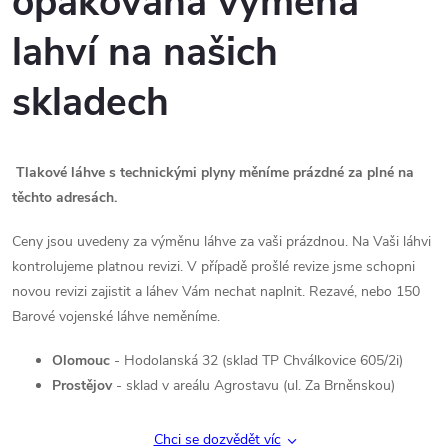
opakovaná výměna
c
o
lahví na našich
í
v
á
p
skladech
n
r
í
v
Tlakové láhve s technickými plyny měníme prázdné za plné na
těchto adresách.
k
y
Ceny jsou uvedeny za výměnu láhve za vaši prázdnou. Na Vaši láhvi
kontrolujeme platnou revizi. V případě prošlé revize jsme schopni
v
novou revizi zajistit a láhev Vám nechat naplnit. Rezavé, nebo 150
Barové vojenské láhve neměníme.
ý
p
Olomouc
- Hodolanská 32 (sklad TP Chválkovice 605/2i)
Prostějov
- sklad v areálu Agrostavu (ul. Za Brněnskou)
i
Chci se dozvědět víc