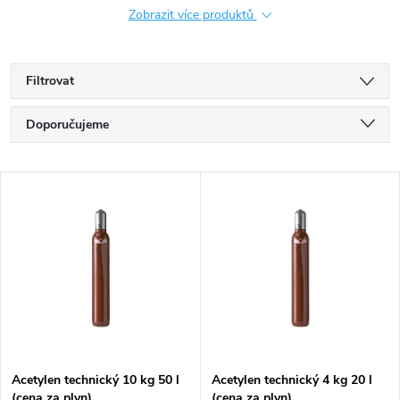
Zobrazit více produktů
Filtrovat
Ř
Doporučujeme
a
Nejlevnější
V
Nejdražší
z
ý
Nejprodávanější
e
p
Abecedně
n
i
í
s
p
Acetylen technický 10 kg 50 l
Acetylen technický 4 kg 20 l
(cena za plyn)
(cena za plyn)