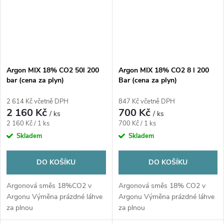
Argon MIX 18% CO2 50l 200
Argon MIX 18% CO2 8 l 200
bar (cena za plyn)
Bar (cena za plyn)
2 614 Kč včetně DPH
847 Kč včetně DPH
2 160 Kč
700 Kč
/ ks
/ ks
Měrná
Měrná
2 160 Kč / 1 ks
700 Kč / 1 ks
cena:
cena:
Skladem
Skladem
DO KOŠÍKU
DO KOŠÍKU
Argonová směs 18%CO2 v
Argonová směs 18% CO2 v
Argonu Výměna prázdné láhve
Argonu Výměna prázdné láhve
za plnou
za plnou