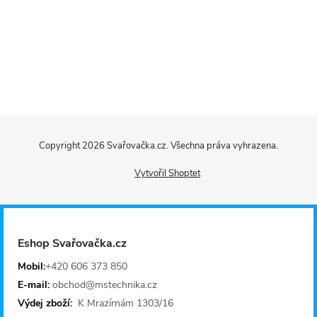
s
u
Z
Copyright 2026
Svařovačka.cz
. Všechna práva vyhrazena.
á
Vytvořil Shoptet
p
a
Eshop Svařovačka.cz
t
Mobil:
+420 606 373 850
E-mail:
obchod@mstechnika.cz
í
Výdej zboží:
K Mrazírnám 1303/16