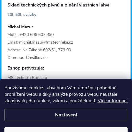
Sklad technických plynů a plnění vlastních lahví
20l, 50l, svazky
Michal Mazur
Mobil: +420 606 607 330
Email: michal.mazur@mstechnika.cz
Adresa: Na Zákopě 602/51, 779 00
Olomouc-Chválkovice
Eshop provozuje:
MS Technika Pro s.r.o.
IČO: 28642368
Používáme cookies, abychom Vám umožnili pohodlné
Adresa: Fügnerova 1125/36A
prohlížení webu a díky analýze provozu webu neustále
zlepšovali jeho funkce, výkon a použitelnost.
Více informací
779 00 Olomouc
Provozní doba
Nastavení
Informace
O nás