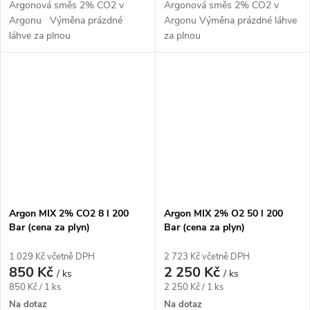
Argonová směs 2% CO2 v
Argonová směs 2% CO2 v
Argonu Výměna prázdné
Argonu Výměna prázdné láhve
láhve za plnou
za plnou
Argon MIX 2% CO2 8 l 200
Argon MIX 2% O2 50 l 200
Bar (cena za plyn)
Bar (cena za plyn)
1 029 Kč včetně DPH
2 723 Kč včetně DPH
850 Kč
2 250 Kč
/ ks
/ ks
Měrná
Měrná
850 Kč / 1 ks
2 250 Kč / 1 ks
cena:
cena:
Na dotaz
Na dotaz