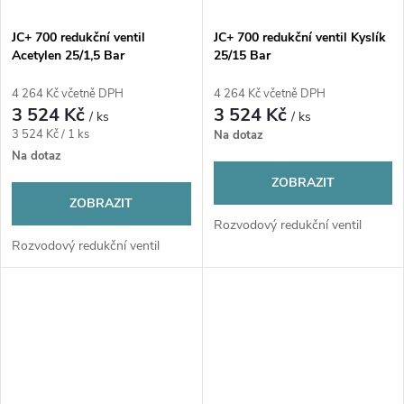
JC+ 700 redukční ventil
JC+ 700 redukční ventil Kyslík
Acetylen 25/1,5 Bar
25/15 Bar
4 264 Kč včetně DPH
4 264 Kč včetně DPH
3 524 Kč
3 524 Kč
/ ks
/ ks
Měrná
3 524 Kč / 1 ks
Na dotaz
cena:
Na dotaz
ZOBRAZIT
ZOBRAZIT
Rozvodový redukční ventil
Rozvodový redukční ventil