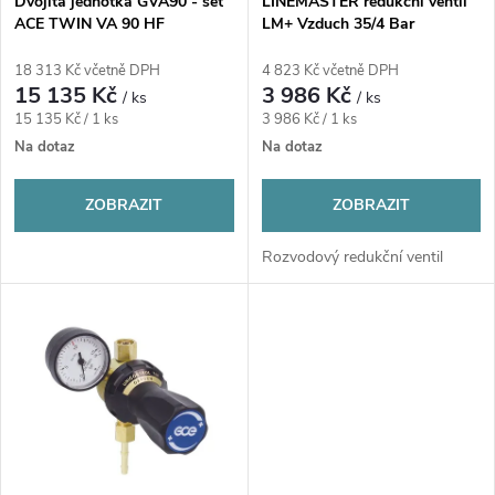
p
Dvojitá jednotka GVA90 - set
LINEMASTER redukční ventil
ACE TWIN VA 90 HF
LM+ Vzduch 35/4 Bar
p
r
18 313 Kč včetně DPH
4 823 Kč včetně DPH
r
15 135 Kč
3 986 Kč
/ ks
/ ks
o
Měrná
Měrná
15 135 Kč / 1 ks
3 986 Kč / 1 ks
o
cena:
cena:
Na dotaz
Na dotaz
d
d
ZOBRAZIT
ZOBRAZIT
u
u
Rozvodový redukční ventil
k
k
t
t
ů
ů