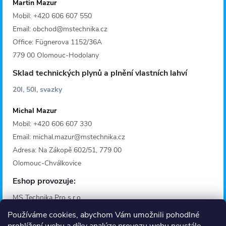
Martin Mazur
Mobil: +420 606 607 550
Email: obchod@mstechnika.cz
Office: Fügnerova 1152/36A
779 00 Olomouc-Hodolany
Sklad technických plynů a plnění vlastních lahví
20l, 50l, svazky
Michal Mazur
Mobil: +420 606 607 330
Email: michal.mazur@mstechnika.cz
Adresa: Na Zákopě 602/51, 779 00
Olomouc-Chválkovice
Eshop provozuje:
MS Technika Pro s.r.o.
IČO: 28642368
Používáme cookies, abychom Vám umožnili pohodlné
Adresa: Fügnerova 1125/36A