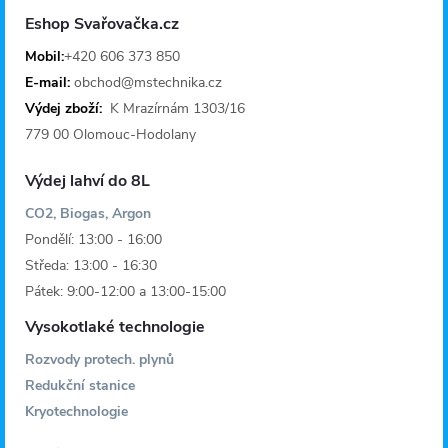
a
Eshop Svařovačka.cz
t
Mobil:
+420 606 373 850
E-mail:
obchod@mstechnika.cz
í
Výdej zboží:
K Mrazírnám 1303/16
779 00 Olomouc-Hodolany
Výdej lahví do 8L
CO2, Biogas, Argon
Pondělí: 13:00 - 16:00
Středa: 13:00 - 16:30
Pátek: 9:00-12:00 a 13:00-15:00
Vysokotlaké technologie
Rozvody protech. plynů
Redukční stanice
Kryotechnologie