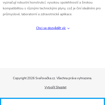
vyznačují robustní konstrukcí, vysokou spolehlivostí a širokou
y
kompatibilitou s různými technickými plyny, což je činí ideálními pro
v
průmyslové, laboratorní a zdravotnické aplikace.
ý
Chci se dozvědět víc
p
i
s
u
Z
Copyright 2026
Svařovačka.cz
. Všechna práva vyhrazena.
á
Vytvořil Shoptet
p