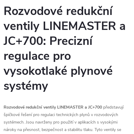
v
Rozvodové redukční
l
ventily LINEMASTER a
á
JC+700: Precizní
d
regulace pro
a
c
vysokotlaké plynové
í
systémy
p
r
Rozvodové redukční ventily LINEMASTER a JC+700
představují
v
špičkové řešení pro regulaci technických plynů v rozvodových
systémech. Jsou navrženy pro použití v aplikacích s vysokými
k
nároky na přesnost, bezpečnost a stabilitu tlaku. Tyto ventily se