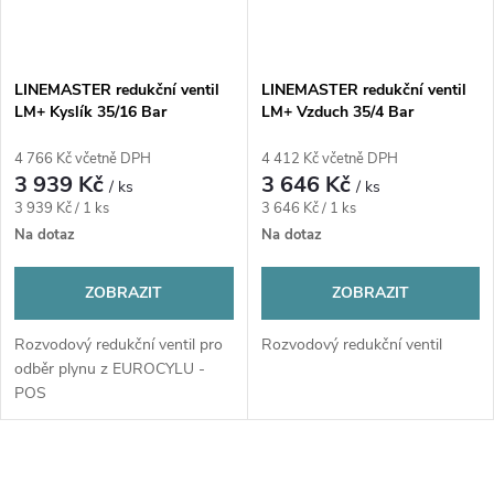
LINEMASTER redukční ventil
LINEMASTER redukční ventil
LM+ Kyslík 35/16 Bar
LM+ Vzduch 35/4 Bar
4 766 Kč včetně DPH
4 412 Kč včetně DPH
3 939 Kč
3 646 Kč
/ ks
/ ks
Měrná
Měrná
3 939 Kč / 1 ks
3 646 Kč / 1 ks
cena:
cena:
Na dotaz
Na dotaz
ZOBRAZIT
ZOBRAZIT
Rozvodový redukční ventil pro
Rozvodový redukční ventil
odběr plynu z EUROCYLU -
POS
O