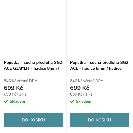
Pojistka - suchá předloha SG2
Pojistka - suchá předloha SG2
ACE G3/8"LH - hadice 8mm /
ACE - hadice 8mm / hadice
rukojeť
8mm
846 Kč včetně DPH
846 Kč včetně DPH
699 Kč
699 Kč
Měrná
Měrná
699 Kč / 1 ks
699 Kč / 1 ks
cena:
cena:
Skladem
Skladem
DO KOŠÍKU
DO KOŠÍKU