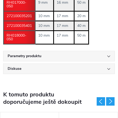
RH017000-
9 mm
16 mm
50 m
050
272100035201
10 mm
17 mm
20 m
272100035401
10 mm
17 mm
40 m
RH018000-
10 mm
17 mm
50 m
050
Parametry produktu
Diskuse
K tomuto produktu
doporučujeme ještě dokoupit