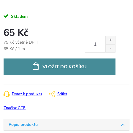
Skladem
65 Kč
79 Kč včetně DPH
Měrná
65 Kč / 1 m
cena:
VLOŽIT DO KOŠÍKU
Dotaz k produktu
Sdílet
Značka:
GCE
Popis produktu