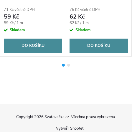
71 Kč včetně DPH
75 Kč včetně DPH
59 Kč
62 Kč
Měrná
Měrná
59 Kč / 1 m
62 Kč / 1 m
cena:
cena:
Skladem
Skladem
DO KOŠÍKU
DO KOŠÍKU
Z
Copyright 2026
Svařovačka.cz
. Všechna práva vyhrazena.
á
Vytvořil Shoptet