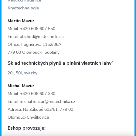
Redukční stanice
Kryotechnologie
Martin Mazur
Mobil: +420 606 607 550
Email: obchod@mstechnika.cz
Office: Fügnerova 1152/36A
779 00 Olomouc-Hodolany
Sklad technických plynů a plnění vlastních lahví
20l, 50l, svazky
Michal Mazur
Mobil: +420 606 607 330
Email: michal.mazur@mstechnika.cz
Adresa: Na Zákopě 602/51, 779 00
Olomouc-Chválkovice
Eshop provozuje: