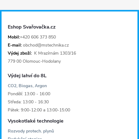
p
a
Eshop Svařovačka.cz
t
Mobil:
+420 606 373 850
E-mail:
obchod@mstechnika.cz
í
Výdej zboží:
K Mrazírnám 1303/16
779 00 Olomouc-Hodolany
Výdej lahví do 8L
CO2, Biogas, Argon
Pondělí: 13:00 - 16:00
Středa: 13:00 - 16:30
Pátek: 9:00-12:00 a 13:00-15:00
Vysokotlaké technologie
Rozvody protech. plynů