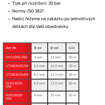
Tlak při roztržení: 30 bar
Normy: ISO 3821
Hadici řežeme na zakázku po jednotlivých
délkách dle Vaší objednávky.
Art. Nr.
Ø int
Ø ext
Coil
RH11000-050
4 mm
11 mm
50 m
272063035205
6,3 mm
12,3 mm
20 m
272063035405
6,3 mm
12,3 mm
40 m
RH014000-
6,3 mm
13,3 mm
50 m
050
RH016000-
8 mm
15 mm
50 m
050