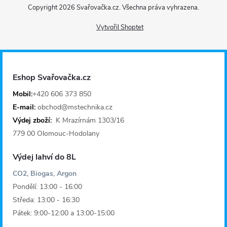
Copyright 2026
Svařovačka.cz
. Všechna práva vyhrazena.
á
Vytvořil Shoptet
p
a
Eshop Svařovačka.cz
t
Mobil:
+420 606 373 850
E-mail:
obchod@mstechnika.cz
í
Výdej zboží:
K Mrazírnám 1303/16
779 00 Olomouc-Hodolany
Výdej lahví do 8L
CO2, Biogas, Argon
Pondělí: 13:00 - 16:00
Středa: 13:00 - 16:30
Pátek: 9:00-12:00 a 13:00-15:00