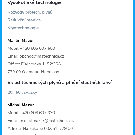
Vysokotlaké technologie
Rozvody protech. plynů
Redukční stanice
Kryotechnologie
Martin Mazur
Mobil: +420 606 607 550
Email: obchod@mstechnika.cz
Office: Fügnerova 1152/36A
779 00 Olomouc-Hodolany
Sklad technických plynů a plnění vlastních lahví
20l, 50l, svazky
Michal Mazur
Mobil: +420 606 607 330
Email: michal.mazur@mstechnika.cz
Adresa: Na Zákopě 602/51, 779 00