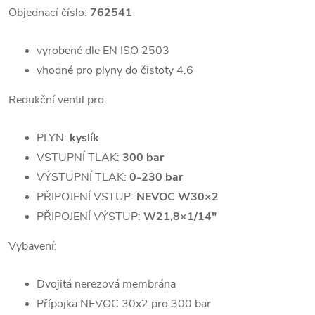
Objednací číslo:
762541
vyrobené dle EN ISO 2503
vhodné pro plyny do čistoty 4.6
Redukční ventil pro:
PLYN:
kyslík
VSTUPNÍ TLAK:
300 bar
VÝSTUPNÍ TLAK:
0-230 bar
PŘIPOJENÍ VSTUP:
NEVOC
W30×2
PŘIPOJENÍ VÝSTUP:
W21,8×1/14"
Vybavení:
Dvojitá nerezová membrána
Přípojka NEVOC 30x2 pro 300 bar