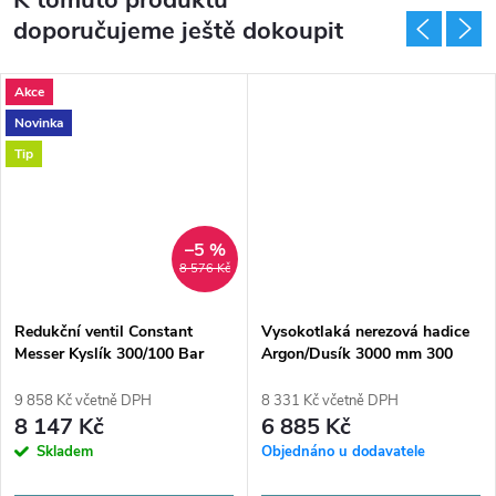
K tomuto produktu
doporučujeme ještě dokoupit
Akce
Novinka
Tip
–5 %
8 576 Kč
Redukční ventil Constant
Vysokotlaká nerezová hadice
Messer Kyslík 300/100 Bar
Argon/Dusík 3000 mm 300
Nevoc
Bar kombinace NEVOC/W21,8
9 858 Kč včetně DPH
8 331 Kč včetně DPH
8 147 Kč
6 885 Kč
Skladem
Objednáno u dodavatele