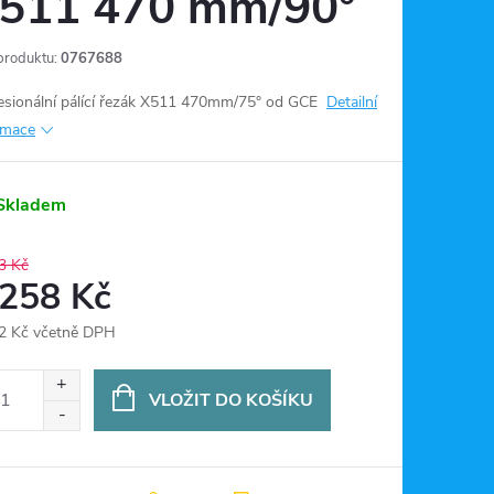
511 470 mm/90°
produktu:
0767688
esionální pálící řezák X511 470mm/75° od GCE
Detailní
rmace
Skladem
3 Kč
 258 Kč
2 Kč včetně DPH
ná
:
VLOŽIT DO KOŠÍKU