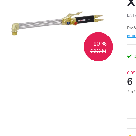
X
Kód 
Prof
info
–10 %
6 953 Kč
6 95
6
7 57
Měr
cena