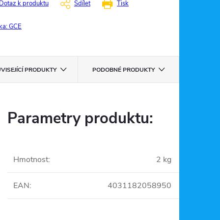
Dotaz k produktu
Sdílet
Tisk
ka:
GCE
VISEJÍCÍ PRODUKTY
PODOBNÉ PRODUKTY
Parametry produktu:
Hmotnost
:
2 kg
EAN
:
4031182058950