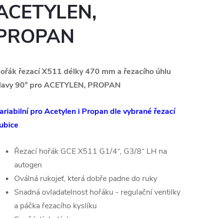
ACETYLEN,
PROPAN
ořák řezací X511 délky 470 mm a řezacího úhlu
lavy 90° pro ACETYLEN, PROPAN
ariabilní pro Acetylen i Propan dle vybrané řezací
ubice
Řezací hořák GCE X511 G1/4“, G3/8“ LH na
autogen
Oválná rukojeť, která dobře padne do ruky
Snadná ovladatelnost hořáku - regulační ventilky
a páčka řezacího kyslíku