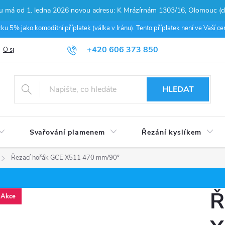
pu má od 1. ledna 2026 novou adresu: K Mrázírnám 1303/16, Olomouc (do
 5% jako komoditní příplatek (válka v Iránu). Tento příplatek není ve Vaší 
+420 606 373 850
O společnosti
Podmínky ochrany osobních údajů
Nákup na splátky
HLEDAT
Svařování plamenem
Řezání kyslíkem
Řezací hořák GCE X511 470 mm/90°
Ř
Akce