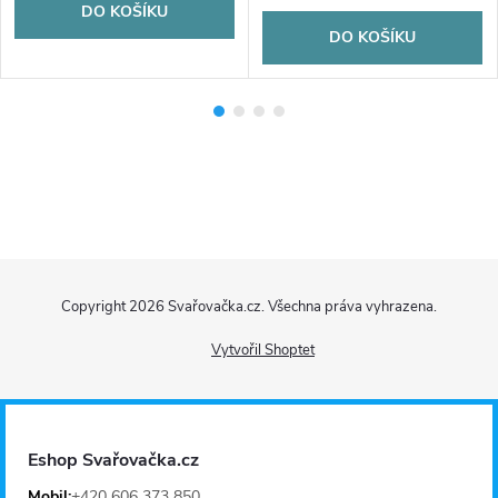
DO KOŠÍKU
DO KOŠÍKU
Z
Copyright 2026
Svařovačka.cz
. Všechna práva vyhrazena.
á
Vytvořil Shoptet
p
a
Eshop Svařovačka.cz
Mobil:
+420 606 373 850