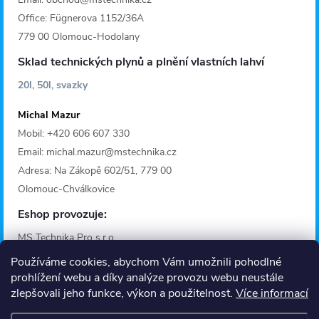
Office: Fügnerova 1152/36A
779 00 Olomouc-Hodolany
Sklad technických plynů a plnění vlastních lahví
20l, 50l, svazky
Michal Mazur
Mobil: +420 606 607 330
Email: michal.mazur@mstechnika.cz
Adresa: Na Zákopě 602/51, 779 00
Olomouc-Chválkovice
Eshop provozuje:
MS Technika Pro s.r.o.
IČO: 28642368
Používáme cookies, abychom Vám umožnili pohodlné
Adresa: Fügnerova 1125/36A
prohlížení webu a díky analýze provozu webu neustále
zlepšovali jeho funkce, výkon a použitelnost.
Více informací
779 00 Olomouc
Provozní doba