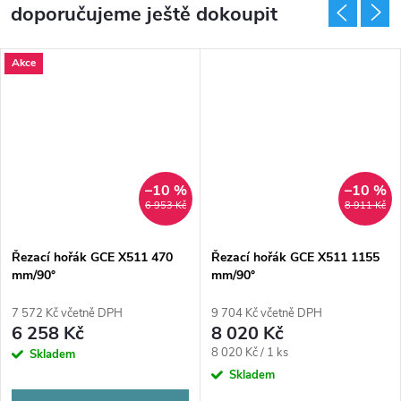
doporučujeme ještě dokoupit
Akce
–10 %
–10 %
6 953 Kč
8 911 Kč
Řezací hořák GCE X511 470
Řezací hořák GCE X511 1155
mm/90°
mm/90°
7 572 Kč včetně DPH
9 704 Kč včetně DPH
6 258 Kč
8 020 Kč
Měrná
8 020 Kč / 1 ks
Skladem
cena:
Skladem