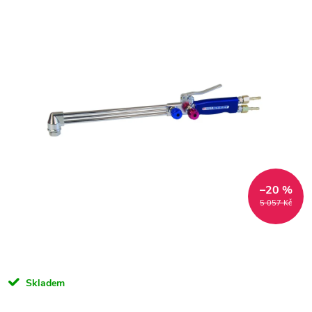
–20 %
5 057 Kč
Skladem