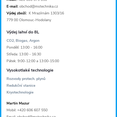
t
E-mail:
obchod@mstechnika.cz
í
Výdej zboží:
K Mrazírnám 1303/16
779 00 Olomouc-Hodolany
Výdej lahví do 8L
CO2, Biogas, Argon
Pondělí: 13:00 - 16:00
Středa: 13:00 - 16:30
Pátek: 9:00-12:00 a 13:00-15:00
Vysokotlaké technologie
Rozvody protech. plynů
Redukční stanice
Kryotechnologie
Martin Mazur
Mobil: +420 606 607 550
Email: obchod@mstechnika.cz