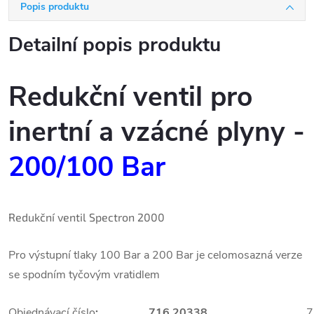
Popis produktu
Detailní popis produktu
Redukční ventil pro
inertní a vzácné plyny
-
200/100 Bar
Redukční ventil Spectron 2000
Pro výstupní tlaky 100 Bar a 200 Bar je celomosazná verze
se spodním tyčovým vratidlem
Objednávací číslo
:
716.20338
7