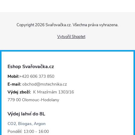
Z
Copyright 2026
Svařovačka.cz
. Všechna práva vyhrazena.
á
Vytvořil Shoptet
p
a
Eshop Svařovačka.cz
t
Mobil:
+420 606 373 850
E-mail:
obchod@mstechnika.cz
í
Výdej zboží:
K Mrazírnám 1303/16
779 00 Olomouc-Hodolany
Výdej lahví do 8L
CO2, Biogas, Argon
Pondělí: 13:00 - 16:00