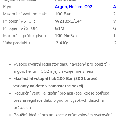
Plyn:
Argon, Helium, C02
A
Maximální výstupní tlak:
100 Bar
2
Připojení VSTUP:
W21,8x1/14"
W
Připojení VÝSTUP:
G1/2"
G
Maximální průtok plynu:
100 Nm3/h
1
Váha produktu
2,4 Kg
2
Vysoce kvalitní regulátor tlaku navržený pro použití -
argon, helium, CO2 a jejich vzájemné směsi
Maximální vstupní tlak 200 Bar (300 barové
varianty najdete v samostatné sekci)
Redukční ventil je ideální pro aplikace, kde je potřeba
přesná regulace tlaku plynu při vysokých tlacích a
průtocích
Použití
: Ideální pro aplikace v průmyslovém svařování,