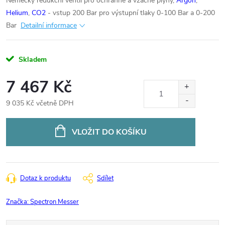
Německý redukční ventil pro ochranné a vzácné plyny,
Argon
,
Helium
,
CO2
- vstup 200 Bar
pro výstupní tlaky 0-100 Bar a 0-200
Bar
Detailní informace
Skladem
7 467 Kč
9 035 Kč včetně DPH
Měrná
cena:
VLOŽIT DO KOŠÍKU
Dotaz k produktu
Sdílet
Značka:
Spectron Messer