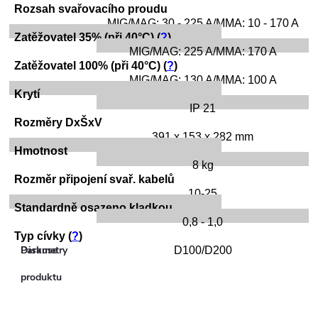
Rozsah svařovacího proudu
MIG/MAG: 30 - 225 A/MMA: 10 - 170 A
Zatěžovatel 35% (při 40°C) (
?
)
MIG/MAG: 225 A/MMA: 170 A
Zatěžovatel 100% (při 40°C) (
?
)
MIG/MAG: 130 A/MMA: 100 A
Krytí
IP 21
Rozměry DxŠxV
391 x 153 x 282 mm
Hmotnost
8 kg
Rozměr připojení svař. kabelů
10-25
Standardně osazeno kladkou
0,8 - 1,0
Typ cívky (
?
)
Parametry
Diskuse
D100/D200
produktu