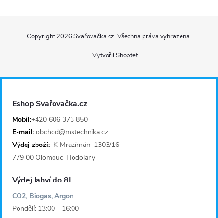
Z
Copyright 2026
Svařovačka.cz
. Všechna práva vyhrazena.
á
Vytvořil Shoptet
p
a
Eshop Svařovačka.cz
t
Mobil:
+420 606 373 850
E-mail:
obchod@mstechnika.cz
í
Výdej zboží:
K Mrazírnám 1303/16
779 00 Olomouc-Hodolany
Výdej lahví do 8L
CO2, Biogas, Argon
Pondělí: 13:00 - 16:00