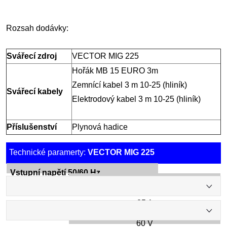
Rozsah dodávky:
Svářecí zdroj
VECTOR MIG 225
Hořák MB 15 EURO 3m
Zemnící kabel 3 m 10-25 (hliník)
Svářecí kabely
Elektrodový kabel 3 m 10-25 (hliník)
Příslušenství
Plynová hadice
Technické paramerty:
VECTOR MIG 225
Vstupní napětí 50/60 Hz
1x230 V
Jištění
25 A
Napětí na prázdno
60 V