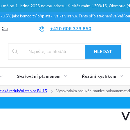
pu má od 1. ledna 2026 novou adresu: K Mrázírnám 1303/16, Olomouc (do
 5% jako komoditní příplatek (válka v Iránu). Tento příplatek není ve Vaší 
+420 606 373 850
O společnosti
Podmínky ochrany osobních údajů
Nákup na splátky
HLEDAT
Svařování plamenem
Řezání kyslíkem
tlaké redukční stanice BU15
Vysokotlaká redukční stanice poloautomati
V