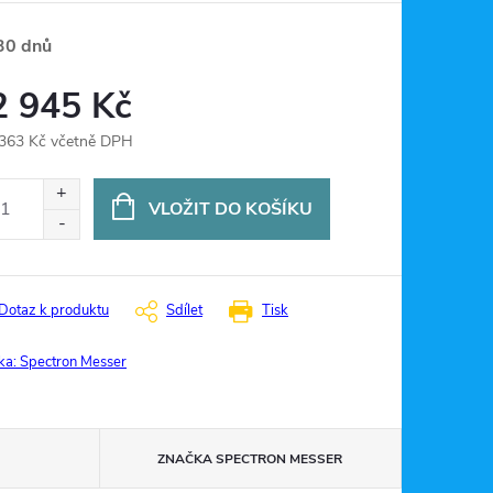
30 dnů
2 945 Kč
363 Kč včetně DPH
ná
:
VLOŽIT DO KOŠÍKU
Dotaz k produktu
Sdílet
Tisk
ka:
Spectron Messer
ZNAČKA
SPECTRON MESSER