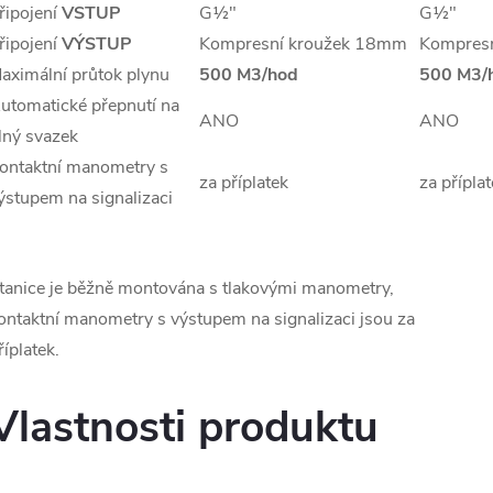
řipojení
VSTUP
G½"
G½"
řipojení
VÝSTUP
Kompresní kroužek 18mm
Kompres
aximální průtok plynu
500 M3/hod
500 M3/
utomatické přepnutí na
ANO
ANO
lný svazek
ontaktní manometry s
za příplatek
za přípla
ýstupem na signalizaci
tanice je běžně montována s tlakovými manometry,
ontaktní manometry s výstupem na signalizaci jsou za
říplatek.
Vlastnosti produktu