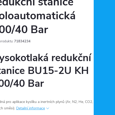
edukční stanice
oloautomatická
00/40 Bar
produktu:
71834234
ysokotlaká redukční
tanice BU15-2U KH
00/40 Bar
ná pro aplikace kyslíku a inertních plynů (Ar, N2, He, CO2,
ich směsi).
Detailní informace