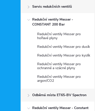
Servis redukčních ventilů
s
Redukční ventily Messer -
t
CONSTANT 200 Bar
r
Redukční ventily Messer pro
hořlavé plyny
a
Redukční ventily Messer pro dusík
Redukční ventily Messer pro kyslík
n
Redukční ventily Messer pro
ochranné a vzácné plyny
n
Redukční ventily Messer pro
argon/CO2
í
p
Odběrná místa ET65-BV Spectron
Redukční ventily Messer - Constant