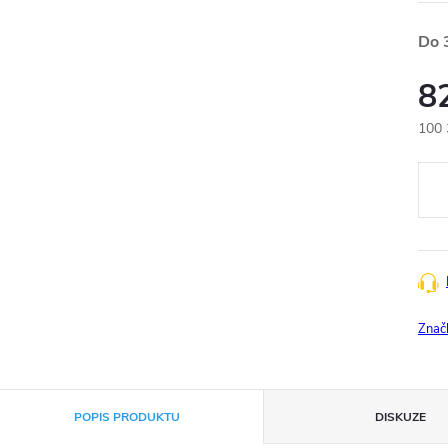
Do 
8
100 
Měr
cena
Znač
POPIS PRODUKTU
DISKUZE