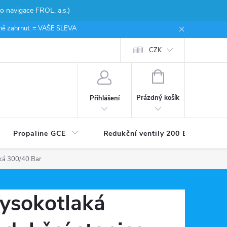
 navigace FROL, a.s.)
ceně zahrnut. = VAŠE SLEVA
CZK
NÁKUPNÍ
KOŠÍK
Prázdný košík
Přihlášení
Propaline GCE
Redukční ventily 200 Bar
cká 300/40 Bar
ysokotlaká