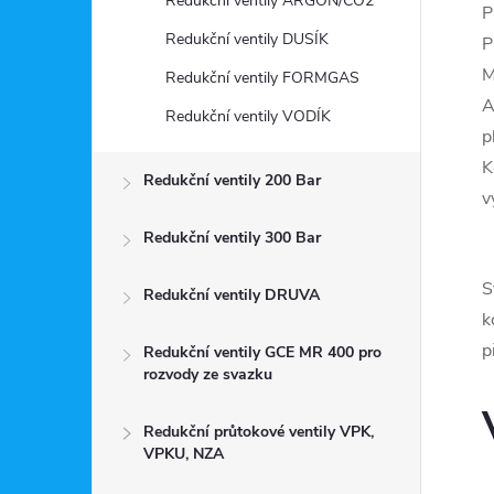
Redukční ventily ARGON/CO2
P
Redukční ventily DUSÍK
P
M
Redukční ventily FORMGAS
A
Redukční ventily VODÍK
p
K
Redukční ventily 200 Bar
v
Redukční ventily 300 Bar
S
Redukční ventily DRUVA
k
p
Redukční ventily GCE MR 400 pro
rozvody ze svazku
Redukční průtokové ventily VPK,
VPKU, NZA