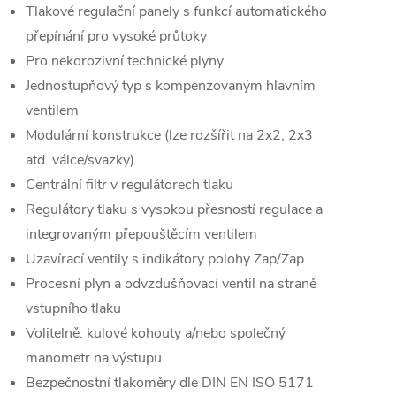
Tlakové regulační panely s funkcí automatického
přepínání pro vysoké průtoky
Pro nekorozivní technické plyny
Jednostupňový typ s kompenzovaným hlavním
ventilem
Modulární konstrukce (lze rozšířit na 2x2, 2x3
atd. válce/svazky)
Centrální filtr v regulátorech tlaku
Regulátory tlaku s vysokou přesností regulace a
integrovaným přepouštěcím ventilem
Uzavírací ventily s indikátory polohy Zap/Zap
Procesní plyn a odvzdušňovací ventil na straně
vstupního tlaku
Volitelně: kulové kohouty a/nebo společný
manometr na výstupu
Bezpečnostní tlakoměry dle DIN EN ISO 5171