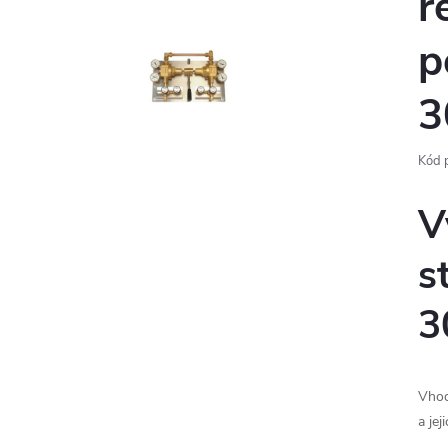
r
p
3
Kód 
V
s
3
Vhod
a jej