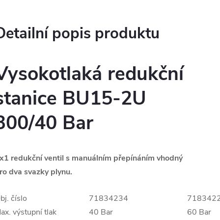
Detailní popis produktu
Vysokotlaká redukční
stanice BU15-2U
300/40 Bar
x1 redukční ventil s manuálním přepínáním vhodný
ro dva svazky plynu.
bj. číslo
71834234
718342
ax. výstupní tlak
40 Bar
60 Bar