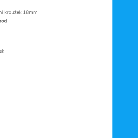
ní kroužek 18mm
hod
tek