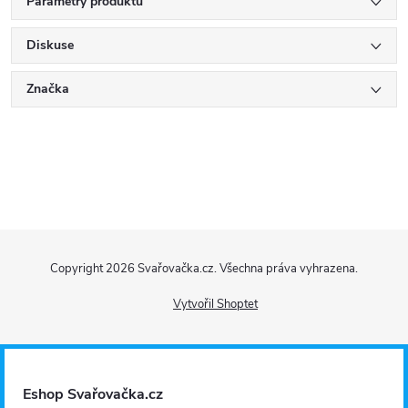
Parametry produktu
Diskuse
Značka
Z
Copyright 2026
Svařovačka.cz
. Všechna práva vyhrazena.
á
Vytvořil Shoptet
p
a
Eshop Svařovačka.cz