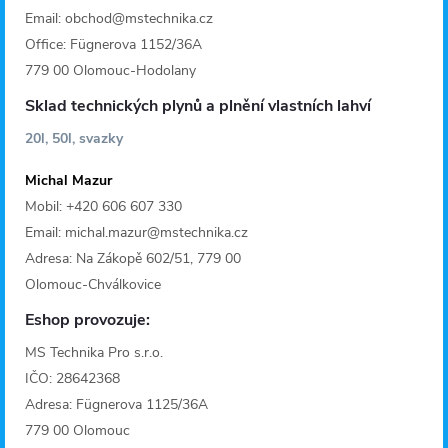
Email: obchod@mstechnika.cz
Office: Fügnerova 1152/36A
779 00 Olomouc-Hodolany
Sklad technických plynů a plnění vlastních lahví
20l, 50l, svazky
Michal Mazur
Mobil: +420 606 607 330
Email: michal.mazur@mstechnika.cz
Adresa: Na Zákopě 602/51, 779 00
Olomouc-Chválkovice
Eshop provozuje:
MS Technika Pro s.r.o.
IČO: 28642368
Adresa: Fügnerova 1125/36A
779 00 Olomouc