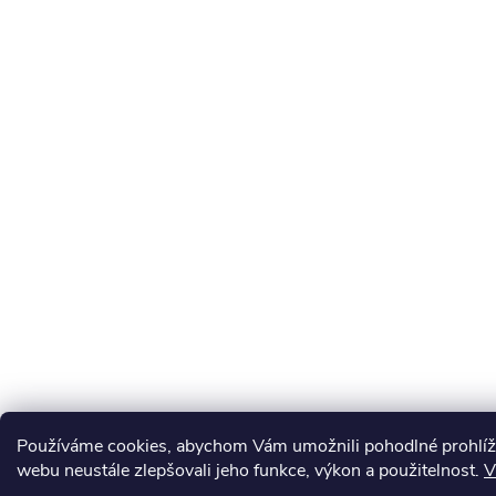
Používáme cookies, abychom Vám umožnili pohodlné prohlíž
webu neustále zlepšovali jeho funkce, výkon a použitelnost.
V