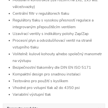
Modulární konstrukce (lze rozšířit na 2x2, 2x3 atd.
válce/svazky)
Centrální filtr v regulátorech tlaku
Regulátory tlaku s vysokou přesností regulace a
integrovaným přepouštěcím ventilem
Uzavírací ventily s indikátory polohy Zap/Zap
Procesní plyn a odvzdušňovací ventil na straně
vstupního tlaku
Volitelně: kulové kohouty a/nebo společný manometr
na výstupu
Bezpečnostní tlakoměry dle DIN EN ISO 5171
Kompaktní design pro snadnou instalaci
Testováno pro použití s ​​kyslíkem
Vhodné pro vstupní tlak až do 4350 psi
Variabilní výstupní tlak