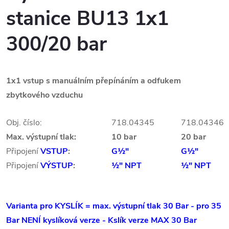
stanice BU13 1x1
300/20 bar
1x1 vstup s manuálním přepínáním a odfukem
zbytkového vzduchu
Obj. číslo:
718.04345
718.04346
Max. výstupní tlak:
10 bar
20 bar
Připojení
VSTUP
:
G½"
G½"
Připojení
VÝSTUP
:
½" NPT
½" NPT
Varianta pro KYSLÍK = max. výstupní tlak 30 Bar - pro 35
Bar NENÍ kyslíková verze - Kslík verze MAX 30 Bar