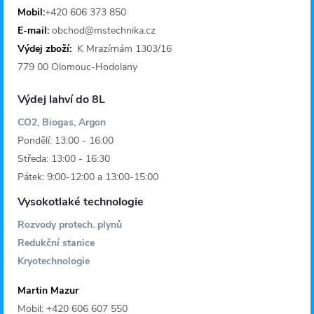
t
Mobil:
+420 606 373 850
E-mail:
obchod@mstechnika.cz
í
Výdej zboží:
K Mrazírnám 1303/16
779 00 Olomouc-Hodolany
Výdej lahví do 8L
CO2, Biogas, Argon
Pondělí: 13:00 - 16:00
Středa: 13:00 - 16:30
Pátek: 9:00-12:00 a 13:00-15:00
Vysokotlaké technologie
Rozvody protech. plynů
Redukční stanice
Kryotechnologie
Martin Mazur
Mobil: +420 606 607 550