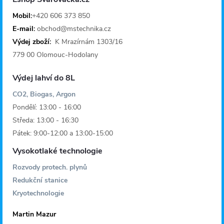
t
Mobil:
+420 606 373 850
E-mail:
obchod@mstechnika.cz
í
Výdej zboží:
K Mrazírnám 1303/16
779 00 Olomouc-Hodolany
Výdej lahví do 8L
CO2, Biogas, Argon
Pondělí: 13:00 - 16:00
Středa: 13:00 - 16:30
Pátek: 9:00-12:00 a 13:00-15:00
Vysokotlaké technologie
Rozvody protech. plynů
Redukční stanice
Kryotechnologie
Martin Mazur