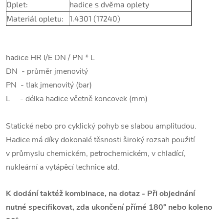
Oplet:
hadice s dvěma oplety
Materiál opletu:
1.4301 (17240)
hadice HR I/E DN / PN * L
DN - průměr jmenovitý
PN - tlak jmenovitý (bar)
L - délka hadice včetně koncovek (mm)
Statické nebo pro cyklický pohyb se slabou amplitudou.
Hadice má díky dokonalé těsnosti široký rozsah použití
v průmyslu chemickém, petrochemickém, v chladící,
nukleární a vytápěcí technice atd.
K dodání taktéž kombinace, na dotaz - Při objednání
nutné specifikovat, zda ukončení přímé 180° nebo koleno