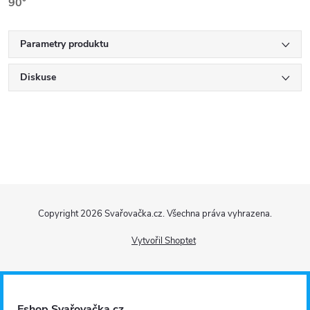
90°
Parametry produktu
Diskuse
Z
Copyright 2026
Svařovačka.cz
. Všechna práva vyhrazena.
á
Vytvořil Shoptet
p
a
Eshop Svařovačka.cz