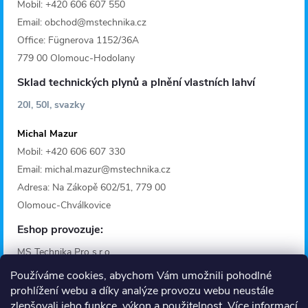
Mobil: +420 606 607 550
Email: obchod@mstechnika.cz
Office: Fügnerova 1152/36A
779 00 Olomouc-Hodolany
Sklad technických plynů a plnění vlastních lahví
20l, 50l, svazky
Michal Mazur
Mobil: +420 606 607 330
Email: michal.mazur@mstechnika.cz
Adresa: Na Zákopě 602/51, 779 00
Olomouc-Chválkovice
Eshop provozuje:
MS Technika Pro s.r.o.
IČO: 28642368
Používáme cookies, abychom Vám umožnili pohodlné
Adresa: Fügnerova 1125/36A
prohlížení webu a díky analýze provozu webu neustále
zlepšovali jeho funkce, výkon a použitelnost.
Více informací
779 00 Olomouc