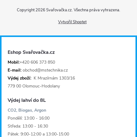
Z
Copyright 2026
Svařovačka.cz
. Všechna práva vyhrazena.
á
Vytvořil Shoptet
p
a
Eshop Svařovačka.cz
t
Mobil:
+420 606 373 850
E-mail:
obchod@mstechnika.cz
í
Výdej zboží:
K Mrazírnám 1303/16
779 00 Olomouc-Hodolany
Výdej lahví do 8L
CO2, Biogas, Argon
Pondělí: 13:00 - 16:00
Středa: 13:00 - 16:30
Pátek: 9:00-12:00 a 13:00-15:00