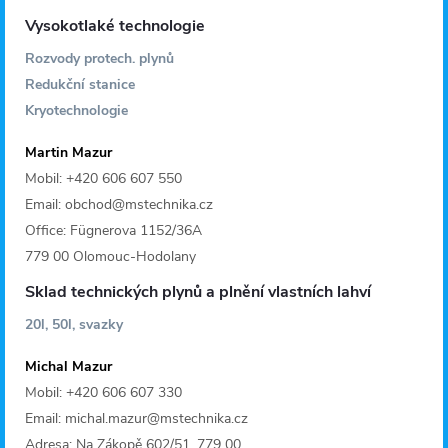
Vysokotlaké technologie
Rozvody protech. plynů
Redukční stanice
Kryotechnologie
Martin Mazur
Mobil: +420 606 607 550
Email: obchod@mstechnika.cz
Office: Fügnerova 1152/36A
779 00 Olomouc-Hodolany
Sklad technických plynů a plnění vlastních lahví
20l, 50l, svazky
Michal Mazur
Mobil: +420 606 607 330
Email: michal.mazur@mstechnika.cz
Adresa: Na Zákopě 602/51, 779 00