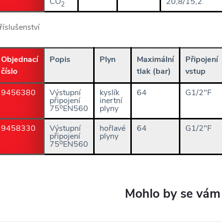
CO
20,8/15,2
2
říslušenství
Objednací
Popis
Plyn
Maximální
Připojení
číslo
tlak (bar)
vstup
9456380
Výstupní
kyslík
64
G1/2"F
připojení
inertní
o
75
EN560
plyny
9458330
Výstupní
hořlavé
64
G1/2"F
připojení
plyny
o
75
EN560