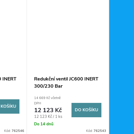
0 INERT
Redukční ventil JC600 INERT
300/230 Bar
14 669 Kč včetně
DPH
 KOŠÍKU
12 123 Kč
DO KOŠÍKU
Měrná
12 123 Kč / 1 ks
cena:
Do 14 dnů
Kód:
762546
Kód:
762543