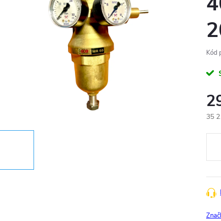
4
2
Kód 
2
35 2
Měr
cena
Znač