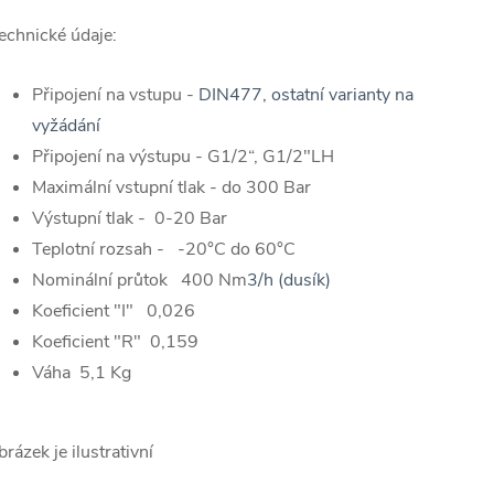
echnické údaje:
Připojení na vstupu -
DIN477, ostatní varianty na
vyžádání
Připojení na výstupu - G1/2“, G1/2"LH
Maximální vstupní tlak - do 300 Bar
Výstupní tlak - 0-20 Bar
Teplotní rozsah - -20°C do 60°C
Nominální průtok 400 Nm
3
/h (dusík)
Koeficient "I" 0,026
Koeficient "R" 0,159
Váha 5,1 Kg
brázek je ilustrativní