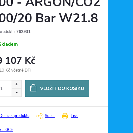
00 - ARGON/CO2
00/20 Bar W21.8
produktu:
762931
Skladem
9 107 Kč
19 Kč včetně DPH
ná
:
VLOŽIT DO KOŠÍKU
Dotaz k produktu
Sdílet
Tisk
ka:
GCE