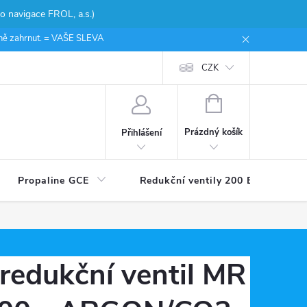
 navigace FROL, a.s.)
ceně zahrnut. = VAŠE SLEVA
CZK
NÁKUPNÍ
KOŠÍK
Prázdný košík
Přihlášení
Propaline GCE
Redukční ventily 200 Bar
redukční ventil MR