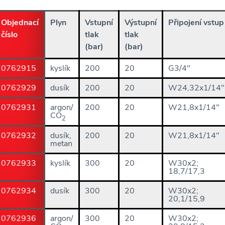
Objednací
Plyn
Vstupní
Výstupní
Připojení vstup
číslo
tlak
tlak
(bar)
(bar)
0762915
kyslík
200
20
G3/4"
0762929
dusík
200
20
W24,32x1/14"
0762931
argon/
200
20
W21,8x1/14"
CO
2
0762932
dusík,
200
20
W21,8x1/14"
metan
0762933
kyslík
300
20
W30x2;
18,7/17,3
0762934
dusík
300
20
W30x2;
20,1/15,9
0762936
argon/
300
20
W30x2;