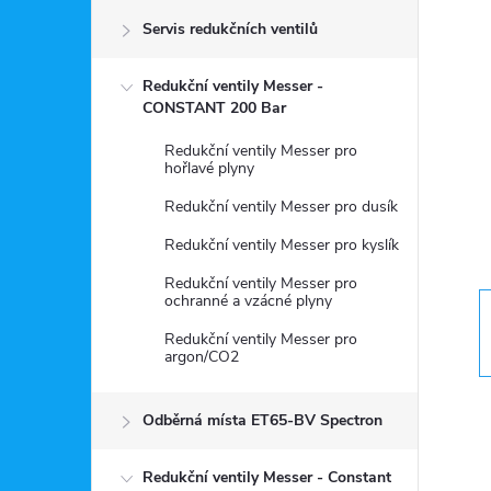
Servis redukčních ventilů
s
Redukční ventily Messer -
t
CONSTANT 200 Bar
r
Redukční ventily Messer pro
hořlavé plyny
a
Redukční ventily Messer pro dusík
Redukční ventily Messer pro kyslík
n
Redukční ventily Messer pro
ochranné a vzácné plyny
n
Redukční ventily Messer pro
argon/CO2
í
p
Odběrná místa ET65-BV Spectron
Redukční ventily Messer - Constant