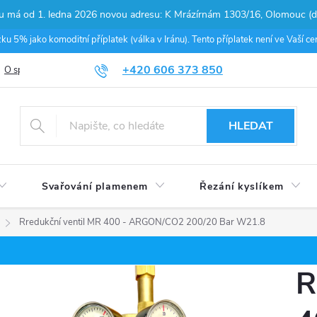
pu má od 1. ledna 2026 novou adresu: K Mrázírnám 1303/16, Olomouc (do
 5% jako komoditní příplatek (válka v Iránu). Tento příplatek není ve Vaší 
+420 606 373 850
O společnosti
Podmínky ochrany osobních údajů
Nákup na splátky
HLEDAT
Svařování plamenem
Řezání kyslíkem
Rredukční ventil MR 400 - ARGON/CO2 200/20 Bar W21.8
R