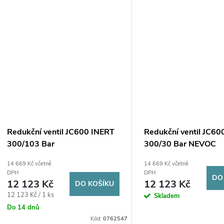
Redukční ventil JC600 INERT
Redukční ventil JC60
300/103 Bar
300/30 Bar NEVOC
14 669 Kč včetně
14 669 Kč včetně
DPH
DPH
DO
12 123 Kč
12 123 Kč
DO KOŠÍKU
Měrná
12 123 Kč / 1 ks
Skladem
cena:
Do 14 dnů
Kód:
0762547