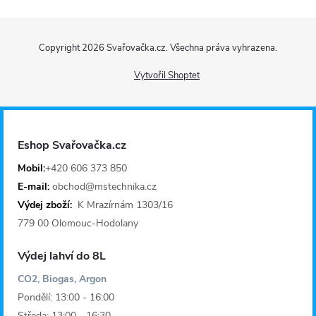
Z
Copyright 2026
Svařovačka.cz
. Všechna práva vyhrazena.
á
Vytvořil Shoptet
p
a
Eshop Svařovačka.cz
t
Mobil:
+420 606 373 850
E-mail:
obchod@mstechnika.cz
í
Výdej zboží:
K Mrazírnám 1303/16
779 00 Olomouc-Hodolany
Výdej lahví do 8L
CO2, Biogas, Argon
Pondělí: 13:00 - 16:00
Středa: 13:00 - 16:30