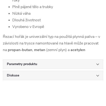
ruky
Plně pájené tělo a trubky
Nízká váha
Dlouhá životnost
Vyrobeno v Evropě
Řezací hořák je univerzální typ na použitá plynná paliva – v
závislosti na trysce namontované na hlavě může pracovat
na
propan-butan
,
metan
(zemní plyn) a
acetylen
Parametry produktu
Diskuse