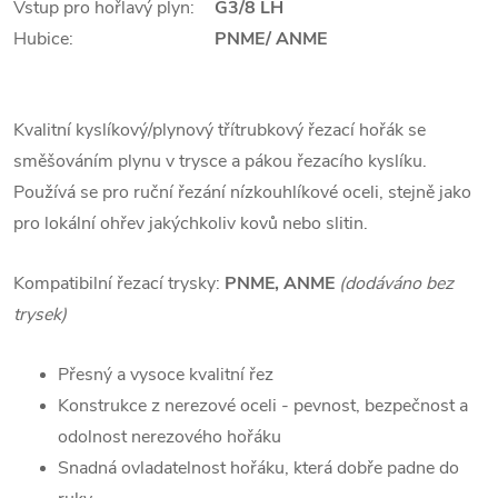
Vstup pro hořlavý plyn:
G3/8 LH
Hubice:
PNME/ ANME
Kvalitní kyslíkový/plynový třítrubkový řezací hořák se
směšováním plynu v trysce a pákou řezacího kyslíku.
Používá se pro ruční řezání nízkouhlíkové oceli, stejně jako
pro lokální ohřev jakýchkoliv kovů nebo slitin.
Kompatibilní řezací trysky:
PNME, ANME
(dodáváno bez
trysek)
Přesný a vysoce kvalitní řez
Konstrukce z nerezové oceli - pevnost, bezpečnost a
odolnost nerezového hořáku
Snadná ovladatelnost hořáku, která dobře padne do