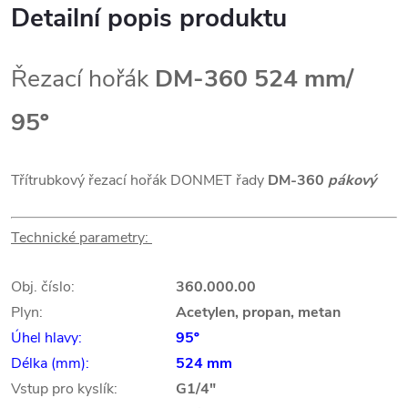
Detailní popis produktu
Řezací hořák
DM-360 524 mm/
95º
Třítrubkový řezací hořák DONMET řady
DM-360
pákový
Technické parametry:
Obj. číslo:
360.000.00
Plyn:
Acetylen, propan, metan
Úhel hlavy:
95º
Délka (mm):
524 mm
Vstup pro kyslík:
G1/4"