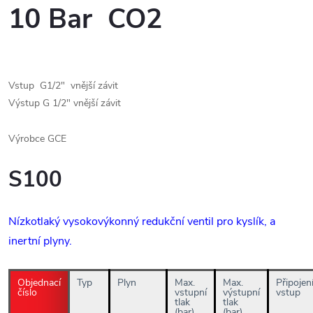
10 Bar CO2
Vstup G1/2" vnější závit
Výstup G 1/2" vnější závit
Výrobce GCE
S100
Nízkotlaký vysokovýkonný redukční ventil pro kyslík, a
inertní plyny.
Objednací
Typ
Plyn
Max.
Max.
Připojen
číslo
vstupní
výstupní
vstup
tlak
tlak
(bar)
(bar)