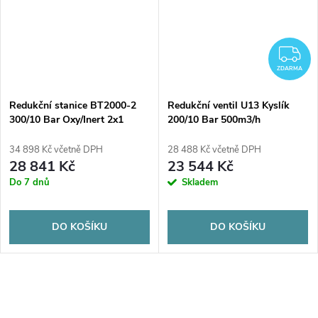
Z
ZDARMA
Redukční stanice BT2000-2
Redukční ventil U13 Kyslík
300/10 Bar Oxy/Inert 2x1
200/10 Bar 500m3/h
vstup
34 898 Kč včetně DPH
28 488 Kč včetně DPH
28 841 Kč
23 544 Kč
Do 7 dnů
Skladem
DO KOŠÍKU
DO KOŠÍKU