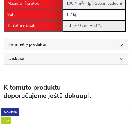
3
Maximální průtok
100 Nm
/h (při 16bar, vzduch)
Váha
1,2 kg
Teplotní rozsah
od -20°C do +60 °C
Parametry produktu
Diskuse
K tomuto produktu
doporučujeme ještě dokoupit
Novinka
Tip