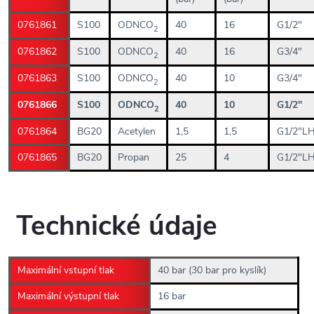
0761861
S100
ODNCO
40
16
G1/2"
2
0761862
S100
ODNCO
40
16
G3/4"
2
0761863
S100
ODNCO
40
10
G3/4"
2
0761866
S100
ODNCO
40
10
G1/2"
2
0761864
BG20
Acetylen
1,5
1,5
G1/2"L
0761865
BG20
Propan
25
4
G1/2"L
Technické údaje
Maximální vstupní tlak
40 bar (30 bar pro kyslík)
Maximální výstupní tlak
16 bar