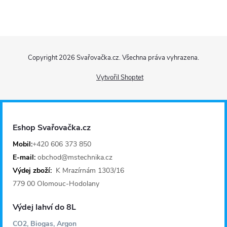
Z
Copyright 2026
Svařovačka.cz
. Všechna práva vyhrazena.
á
Vytvořil Shoptet
p
a
Eshop Svařovačka.cz
t
Mobil:
+420 606 373 850
E-mail:
obchod@mstechnika.cz
í
Výdej zboží:
K Mrazírnám 1303/16
779 00 Olomouc-Hodolany
Výdej lahví do 8L
CO2, Biogas, Argon