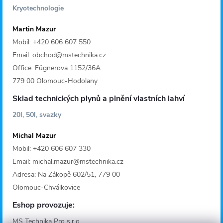
Kryotechnologie
Martin Mazur
Mobil: +420 606 607 550
Email: obchod@mstechnika.cz
Office: Fügnerova 1152/36A
779 00 Olomouc-Hodolany
Sklad technických plynů a plnění vlastních lahví
20l, 50l, svazky
Michal Mazur
Mobil: +420 606 607 330
Email: michal.mazur@mstechnika.cz
Adresa: Na Zákopě 602/51, 779 00
Olomouc-Chválkovice
Eshop provozuje:
MS Technika Pro s.r.o.