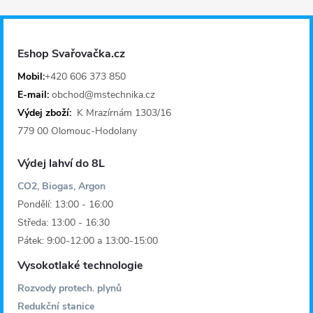
p
a
Eshop Svařovačka.cz
t
Mobil:
+420 606 373 850
E-mail:
obchod@mstechnika.cz
í
Výdej zboží:
K Mrazírnám 1303/16
779 00 Olomouc-Hodolany
Výdej lahví do 8L
CO2, Biogas, Argon
Pondělí: 13:00 - 16:00
Středa: 13:00 - 16:30
Pátek: 9:00-12:00 a 13:00-15:00
Vysokotlaké technologie
Rozvody protech. plynů
Redukční stanice