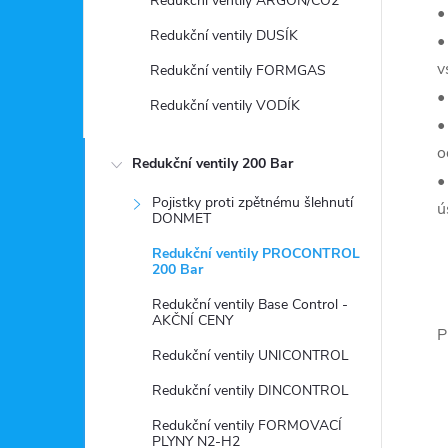
Redukční ventily ARGON/CO2
•
Redukční ventily DUSÍK
•
v
Redukční ventily FORMGAS
•
Redukční ventily VODÍK
•
o
Redukční ventily 200 Bar
•
Pojistky proti zpětnému šlehnutí
ú
DONMET
Redukční ventily PROCONTROL
200 Bar
Redukční ventily Base Control -
AKČNÍ CENY
P
Redukční ventily UNICONTROL
Redukční ventily DINCONTROL
Redukční ventily FORMOVACÍ
PLYNY N2-H2