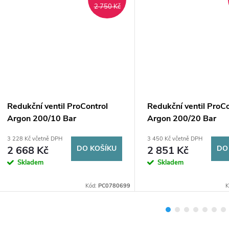
2 750 Kč
Redukční ventil ProControl
Redukční ventil ProCo
Argon 200/10 Bar
Argon 200/20 Bar
3 228 Kč včetně DPH
3 450 Kč včetně DPH
2 668 Kč
DO KOŠÍKU
2 851 Kč
DO
Skladem
Skladem
Kód:
PC0780699
K