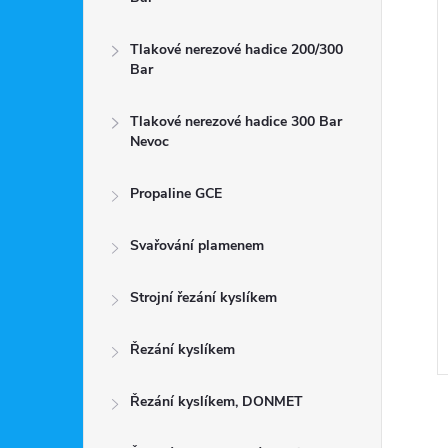
Tlakové nerezové hadice 200/300
Bar
Tlakové nerezové hadice 300 Bar
Nevoc
Propaline GCE
ntil ProControl
Redukční ventil ProControl
on, Dusík, Helium
Inert - Argon, Dusík, Helium
Svařování plamenem
EVOC
300/30L s průtokoměrem
 DPH
5 417 Kč včetně DPH
NEVOC
DO KOŠÍKU
4 477 Kč
DO KOŠÍKU
Strojní řezání kyslíkem
Do 7 dnů
Řezání kyslíkem
Kód:
PC0780998
Kód:
PC0782987
Řezání kyslíkem, DONMET