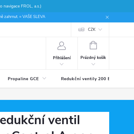
 navigace FROL, a.s.)
ceně zahrnut. = VAŠE SLEVA
CZK
NÁKUPNÍ
KOŠÍK
Prázdný košík
Přihlášení
Propaline GCE
Redukční ventily 200 Bar
edukční ventil