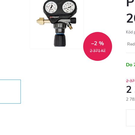
P
2
Kód 
–2 %
Redu
2 371 Kč
Do 
2 37
2
2 78
Měr
cena