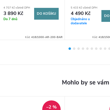
W21,8
W21,8
4 707 Kč včetně DPH
5 433 Kč včetně DPH
3 890 Kč
4 490 Kč
DO KOŠÍKU
DO
Do 7 dnů
Objednáno u
dodavatele
Kód:
418/1000-AR-200-BAR
Kód:
418/15
–2 %