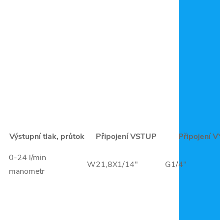
Výstupní tlak, průtok
Připojení VSTUP
Připojení 
0-24 l/min
W21,8X1/14"
G1/4"
manometr