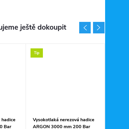
jeme ještě dokoupit
Tip
 hadice
Vysokotlaká nerezová hadice
Redukčn
0 Bar
ARGON 3000 mm 200 Bar
230/28 