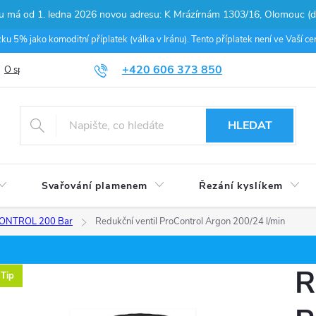
pu má od 1. ledna 2026 novou adresu: K Mrázírnám 1303/16, Olomouc (do
 5% jako komoditní příplatek (válka v Iránu). Tento příplatek není ve Vaší 
+420 606 373 850
O společnosti
Podmínky ochrany osobních údajů
Nákup na splátky
HLEDAT
Svařování plamenem
Řezání kyslíkem
OCONTROL 200 Bar
Redukční ventil ProControl Argon 200/24 l/min
R
Tip