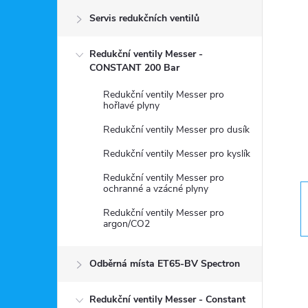
Servis redukčních ventilů
s
Redukční ventily Messer -
t
CONSTANT 200 Bar
r
Redukční ventily Messer pro
hořlavé plyny
a
Redukční ventily Messer pro dusík
Redukční ventily Messer pro kyslík
n
Redukční ventily Messer pro
ochranné a vzácné plyny
n
Redukční ventily Messer pro
argon/CO2
í
p
Odběrná místa ET65-BV Spectron
Redukční ventily Messer - Constant