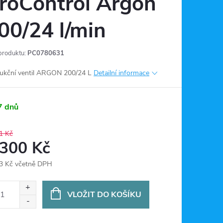
roControl Argon
00/24 l/min
produktu:
PC0780631
kční ventil ARGON 200/24 L
Detailní informace
7 dnů
1 Kč
 300 Kč
3 Kč včetně DPH
ná
:
VLOŽIT DO KOŠÍKU