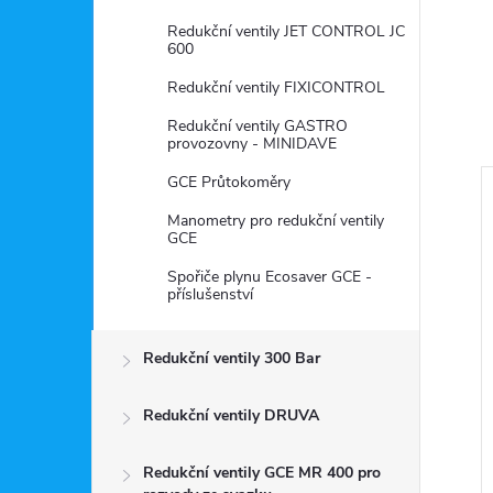
Redukční ventily JET CONTROL JC
600
Redukční ventily FIXICONTROL
Redukční ventily GASTRO
provozovny - MINIDAVE
GCE Průtokoměry
Manometry pro redukční ventily
GCE
Spořiče plynu Ecosaver GCE -
příslušenství
Redukční ventily 300 Bar
Redukční ventily DRUVA
8% CO2 10 l 200
Argon MIX 8% CO2 20 l 200
Redukční ventily GCE MR 400 pro
a plyn)
Bar (cena za plyn)