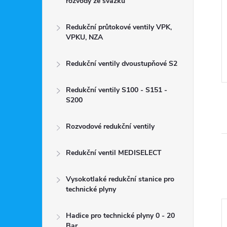
rozvody ze svazku
 DPH
2 033 Kč včetně DPH
1 680 Kč
Redukční průtokové ventily VPK,
DO KOŠÍKU
DO KOŠÍKU
VPKU, NZA
Měrná
1 680 Kč / 1 ks
cena:
Skladem
Redukční ventily dvoustupňové S2
Kód:
3199
Kód:
ARGON MIX 20L 200 BAR
Redukční ventily S100 - S151 -
S200
Rozvodové redukční ventily
Redukční ventil MEDISELECT
Vysokotlaké redukční stanice pro
technické plyny
Hadice pro technické plyny 0 - 20
Bar