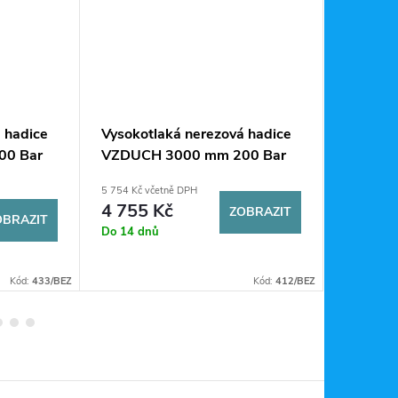
 hadice
Vysokotlaká nerezová hadice
Redukčn
00 Bar
VZDUCH 3000 mm 200 Bar
Vzduch 
G5/8"
5 754 Kč včetně DPH
3 196 Kč v
4 755 Kč
2 641
ZOBRAZIT
OBRAZIT
Do 14 dnů
Sklad
Kód:
433/BEZ
Kód:
412/BEZ