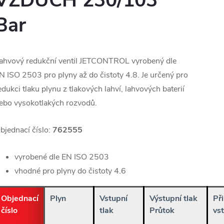
VZDUCH 230/103
Bar
ahvový redukční ventil JETCONTROL vyrobený dle
N ISO 2503 pro plyny až do čistoty 4.8. Je určený pro
edukci tlaku plynu z tlakových lahví, lahvových baterií
ebo vysokotlakých rozvodů.
bjednací číslo:
762555
vyrobené dle EN ISO 2503
vhodné pro plyny do čistoty 4.6
Objednací
Plyn
Vstupní
Výstupní tlak
Při
číslo
tlak
Průtok
vs