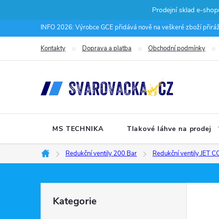
Prodejní sklad e-sho
Přejít
INFO 2026: Výrobce GCE přidává nově na veškeré zboží přirážku
na
Kontakty
Doprava a platba
Obchodní podmínky
obsah
MS TECHNIKA
Tlakové láhve na prodej
Redukční ventily 200 Bar
Redukční ventily JET
Domů
P
Přeskočit
Kategorie
kategorie
o