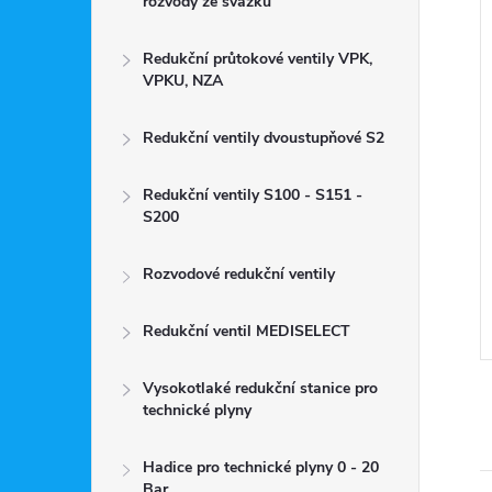
rozvody ze svazku
Redukční průtokové ventily VPK,
VPKU, NZA
Redukční ventily dvoustupňové S2
á nerezová hadice
Vysokotlaká nerezová hadice
500 mm 300 BAR
VZDUCH 3000 mm 300 BAR
Redukční ventily S100 - S151 -
S200
tně
8 124 Kč včetně DPH
6 714 Kč
ZOBRAZIT
ZOBRAZIT
Rozvodové redukční ventily
Kč
Do 14 dnů
Redukční ventil MEDISELECT
Kód:
3738/BEZ
Kód:
3741/BEZ
Vysokotlaké redukční stanice pro
technické plyny
Hadice pro technické plyny 0 - 20
Bar