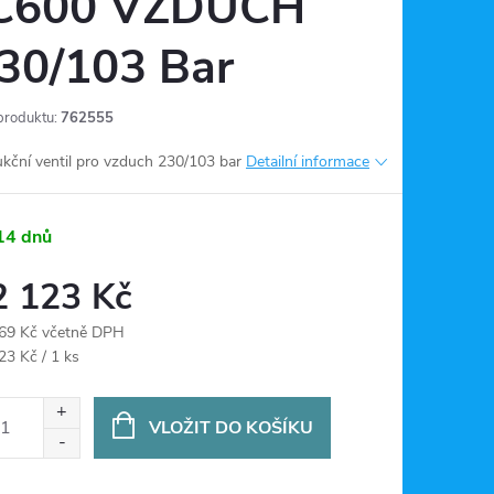
C600 VZDUCH
30/103 Bar
produktu:
762555
kční ventil pro vzduch 230/103 bar
Detailní informace
14 dnů
2 123 Kč
69 Kč včetně DPH
ná
23 Kč / 1 ks
:
VLOŽIT DO KOŠÍKU