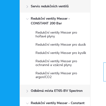
Servis redukčních ventilů
s
Redukční ventily Messer -
t
CONSTANT 200 Bar
r
Redukční ventily Messer pro
hořlavé plyny
a
Redukční ventily Messer pro dusík
Redukční ventily Messer pro kyslík
n
Redukční ventily Messer pro
ochranné a vzácné plyny
n
Redukční ventily Messer pro
argon/CO2
í
p
Odběrná místa ET65-BV Spectron
Redukční ventily Messer - Constant