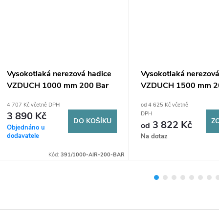
Vysokotlaká nerezová hadice
Vysokotlaká nerezová
VZDUCH 1000 mm 200 Bar
VZDUCH 1500 mm 2
G5/8"
G5/8"
4 707 Kč včetně DPH
od 4 625 Kč včetně
3 890 Kč
DPH
DO KOŠÍKU
Z
3 822 Kč
od
Objednáno u
dodavatele
Na dotaz
Kód:
391/1000-AIR-200-BAR