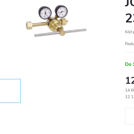
J
2
Kód 
Redu
Do 
1
14 6
Měr
12 1
cena