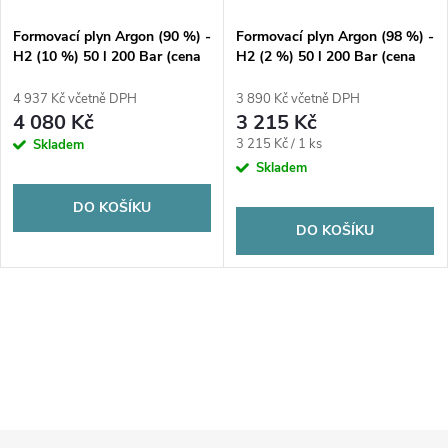
Formovací plyn Argon (90 %) -
Formovací plyn Argon (98 %) -
H2 (10 %) 50 l 200 Bar (cena
H2 (2 %) 50 l 200 Bar (cena
za plyn)
za plyn)
4 937 Kč včetně DPH
3 890 Kč včetně DPH
4 080 Kč
3 215 Kč
Měrná
3 215 Kč / 1 ks
Skladem
cena:
Skladem
DO KOŠÍKU
DO KOŠÍKU