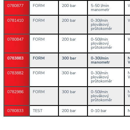
0780877
FORM
200 bar
5-50 l/min
W
manometr
0781410
FORM
200 bar
0-30l/min
W
plovákový
průtokoměr
0780847
FORM
200 bar
0-50l/min
W
plovákový
průtokoměr
0783883
FORM
300 bar
0-30l/min
manometr
0783882
FORM
300 bar
0-30l/min
plovákový
průtokoměr
0782986
FORM
300 bar
0-50l/min
plovákový
průtokoměr
0780833
TEST
200 bar
0-10 bar