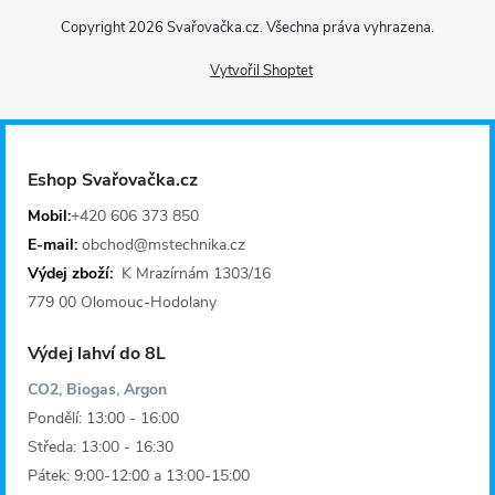
Z
Copyright 2026
Svařovačka.cz
. Všechna práva vyhrazena.
á
Vytvořil Shoptet
p
a
Eshop Svařovačka.cz
t
Mobil:
+420 606 373 850
E-mail:
obchod@mstechnika.cz
í
Výdej zboží:
K Mrazírnám 1303/16
779 00 Olomouc-Hodolany
Výdej lahví do 8L
CO2, Biogas, Argon
Pondělí: 13:00 - 16:00
Středa: 13:00 - 16:30
Pátek: 9:00-12:00 a 13:00-15:00