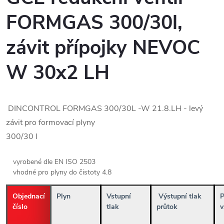
FORMGAS 300/30l,
závit přípojky NEVOC
W 30x2 LH
DINCONTROL FORMGAS 300/30L -W 21.8.LH - levý
závit pro formovací plyny
300/30 l
vyrobené dle EN ISO 2503
vhodné pro plyny do čistoty 4.8
Objednací
Plyn
Vstupní
Výstupní tlak
P
číslo
tlak
průtok
v