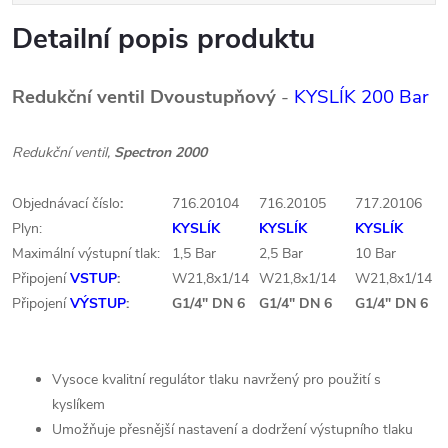
Detailní popis produktu
Redukční ventil Dvoustupňový
-
KYSLÍK 200 Bar
Redukční ventil,
Spectron 2000
Objednávací číslo
:
716.20104
716.20105
717.20106
Plyn:
KYSLÍK
KYSLÍK
KYSLÍK
Maximální výstupní tlak:
1,5 Bar
2,5 Bar
10 Bar
Připojení
VSTUP
:
W21,8x1/14
W21,8x1/14
W21,8x1/14
Připojení
VÝSTUP
:
G1/4" DN 6
G1/4" DN 6
G1/4" DN 6
Vysoce kvalitní regulátor tlaku navržený pro použití s
kyslíkem
Umožňuje přesnější nastavení a dodržení výstupního tlaku