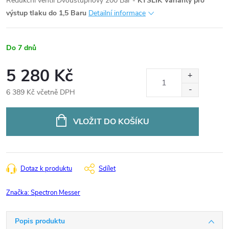
Redukční ventil Dvoustupňový 200 Bar -
KYSLÍK
Varianty pro
výstup tlaku do 1,5 Baru
Detailní informace
Do 7 dnů
5 280 Kč
6 389 Kč včetně DPH
Měrná
cena:
VLOŽIT DO KOŠÍKU
Dotaz k produktu
Sdílet
Značka:
Spectron Messer
Popis produktu