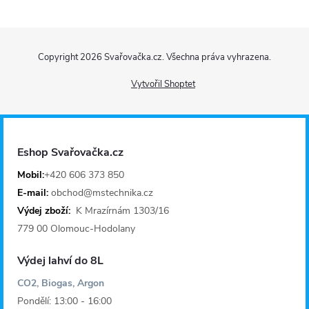
Z
Copyright 2026
Svařovačka.cz
. Všechna práva vyhrazena.
á
Vytvořil Shoptet
p
a
Eshop Svařovačka.cz
t
Mobil:
+420 606 373 850
E-mail:
obchod@mstechnika.cz
í
Výdej zboží:
K Mrazírnám 1303/16
779 00 Olomouc-Hodolany
Výdej lahví do 8L
CO2, Biogas, Argon
Pondělí: 13:00 - 16:00