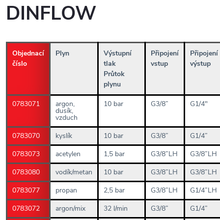
DINFLOW
Objednací
Plyn
Výstupní
Připojení
Připojení
číslo
tlak
vstup
výstup
Průtok
plynu
0783071
argon,
10 bar
G3/8”
G1/4"
dusík,
vzduch
0783070
kyslík
10 bar
G3/8”
G1/4”
0783073
acetylen
1,5 bar
G3/8”LH
G3/8”LH
0783080
vodík/metan
10 bar
G3/8”LH
G3/8”LH
0783077
propan
2,5 bar
G3/8”LH
G1/4”LH
0783072
argon/mix
32 l/min
G3/8”
G1/4”