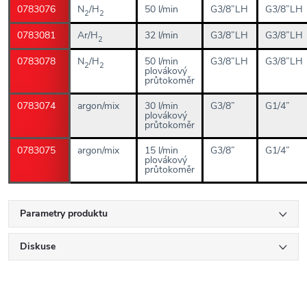
0783076
N
/H
50 l/min
G3/8”LH
G3/8”LH
2
2
0783081
Ar/H
32 l/min
G3/8”LH
G3/8”LH
2
0783078
N
/H
50 l/min
G3/8”LH
G3/8”LH
2
2
plovákový
průtokoměr
0783074
argon/mix
30 l/min
G3/8”
G1/4”
plovákový
průtokoměr
0783075
argon/mix
15 l/min
G3/8”
G1/4”
plovákový
průtokoměr
Parametry produktu
Diskuse