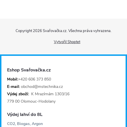
Z
Copyright 2026
Svařovačka.cz
. Všechna práva vyhrazena.
á
Vytvořil Shoptet
p
a
Eshop Svařovačka.cz
t
Mobil:
+420 606 373 850
E-mail:
obchod@mstechnika.cz
í
Výdej zboží:
K Mrazírnám 1303/16
779 00 Olomouc-Hodolany
Výdej lahví do 8L
CO2, Biogas, Argon