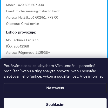
Mobil: +420 606 607 330
Email: michal.mazur@mstechnika.cz
Adresa: Na Zákopě 602/51, 779 00
Olomouc-Chválkovice
Eshop provozuje:
MS Technika Pro s.r.o.
IČO: 28642368
Adresa: Fügnerova 1125/36A
779 00 Olomouc
Provozní doba
Používáme cookies, abychom Vám umožnili pohodlné
prohlížení webu a díky analýze provozu webu neustále
Informace
zlepšovali jeho funkce, výkon a použitelnost.
Více informací
O nás
Nastavení
Kontakt
Souhlasím