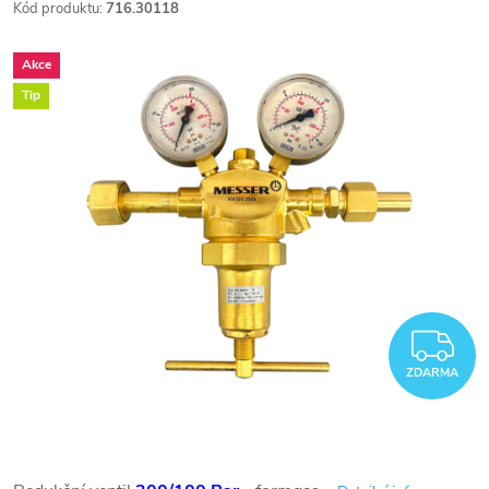
Kód produktu:
716.30118
Akce
Tip
Z
ZDARMA