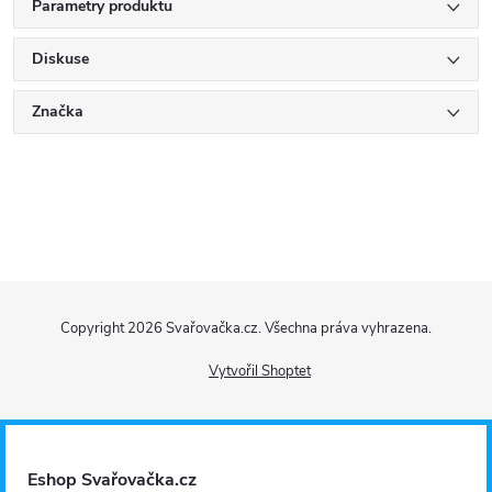
Parametry produktu
Diskuse
Značka
Z
Copyright 2026
Svařovačka.cz
. Všechna práva vyhrazena.
á
Vytvořil Shoptet
p
a
Eshop Svařovačka.cz