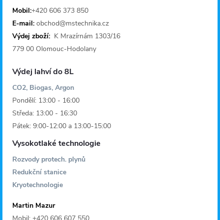
t
Mobil:
+420 606 373 850
E-mail:
obchod@mstechnika.cz
í
Výdej zboží:
K Mrazírnám 1303/16
779 00 Olomouc-Hodolany
Výdej lahví do 8L
CO2, Biogas, Argon
Pondělí: 13:00 - 16:00
Středa: 13:00 - 16:30
Pátek: 9:00-12:00 a 13:00-15:00
Vysokotlaké technologie
Rozvody protech. plynů
Redukční stanice
Kryotechnologie
Martin Mazur
Mobil: +420 606 607 550