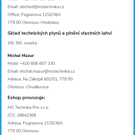
Email: obchod@mstechnika.cz
Office: Fügnerova 1152/36A
779 00 Olomouc-Hodolany
Sklad technických plynů a plnění vlastních lahví
20l, 50l, svazky
Michal Mazur
Mobil: +420 606 607 330
Email: michal.mazur@mstechnika.cz
Adresa: Na Zákopě 602/51, 779 00
Olomouc-Chválkovice
Eshop provozuje:
MS Technika Pro s.r.o.
IČO: 28642368
Adresa: Fügnerova 1125/36A
779 00 Olomouc