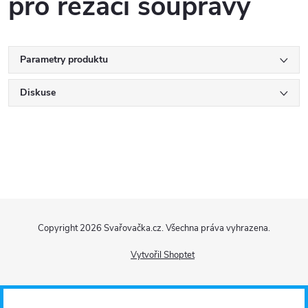
pro řezací soupravy
Parametry produktu
Diskuse
Z
Copyright 2026
Svařovačka.cz
. Všechna práva vyhrazena.
á
Vytvořil Shoptet
p