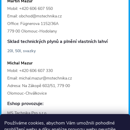
Martin Mazur
Mobil: +420 606 607 550
Email: obchod@mstechnika.cz
Office: Fügnerova 1152/36A
779 00 Olomouc-Hodolany
Sklad technických plynů a plnění vlastních lahví
20l, 50l, svazky
Michal Mazur
Mobil: +420 606 607 330
Email: michal.mazur@mstechnika.cz
Adresa: Na Zákopě 602/51, 779 00
Olomouc-Chválkovice
Eshop provozuje:
MS Technika Pro s.r.o.
IČO: 28642368
Používáme cookies, abychom Vám umožnili pohodlné
Adresa: Fügnerova 1125/36A
prohlížení webu a díky analýze provozu webu neustále