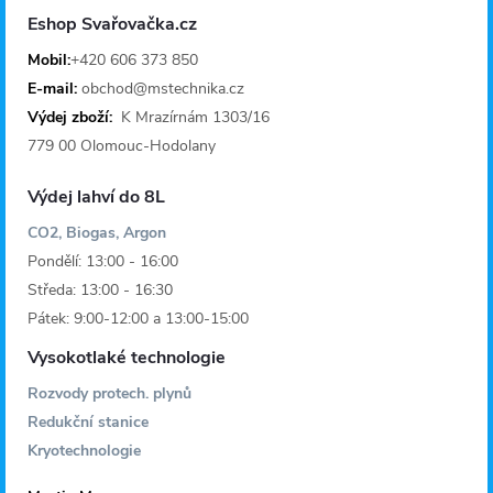
a
Eshop Svařovačka.cz
t
Mobil:
+420 606 373 850
E-mail:
obchod@mstechnika.cz
í
Výdej zboží:
K Mrazírnám 1303/16
779 00 Olomouc-Hodolany
Výdej lahví do 8L
CO2, Biogas, Argon
Pondělí: 13:00 - 16:00
Středa: 13:00 - 16:30
Pátek: 9:00-12:00 a 13:00-15:00
Vysokotlaké technologie
Rozvody protech. plynů
Redukční stanice
Kryotechnologie