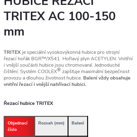
HUBICE ŘEZACÍ
TRITEX AC 100-150
mm
TRITEX
je speciální vysokovýkonná hubice pro strojní
řezací hořák BGR™/X541. Hořlavý plyn ACETYLEN. Vnitřní
i vnější součásti hubice jsou chromované. Jednoduché
®
čištění. Systém COOLEX
zajišťuje maximální bezpečnost
provozu a dlouhou životnost hubice.
Balení vždy obsahuje
vnitřní řezací i vnější nahřívací hubici.
Řezací hubice TRITEX
Objednací
Rozsah
(mm)
Balení
číslo