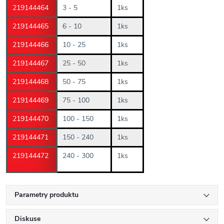
219144464
3 - 5
1ks
219144465
6 - 10
1ks
219144466
10 - 25
1ks
219144467
25 - 50
1ks
219144468
50 - 75
1ks
219144469
75 - 100
1ks
219144470
100 - 150
1ks
219144471
150 - 240
1ks
219144472
240 - 300
1ks
Parametry produktu
Diskuse