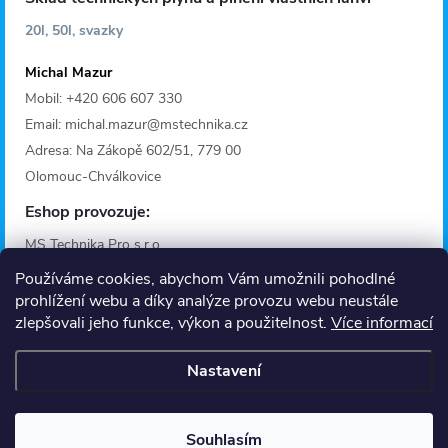
20l, 50l, svazky
Michal Mazur
Mobil: +420 606 607 330
Email: michal.mazur@mstechnika.cz
Adresa: Na Zákopě 602/51, 779 00
Olomouc-Chválkovice
Eshop provozuje:
MS Technika Pro s.r.o.
IČO: 28642368
Používáme cookies, abychom Vám umožnili pohodlné
Adresa: Fügnerova 1125/36A
prohlížení webu a díky analýze provozu webu neustále
zlepšovali jeho funkce, výkon a použitelnost.
Více informací
779 00 Olomouc
Provozní doba
Nastavení
Informace
O nás
Souhlasím
Kontakt