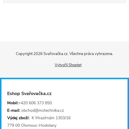
Z
Copyright 2026
Svařovačka.cz
. Všechna práva vyhrazena.
á
Vytvořil Shoptet
p
a
Eshop Svařovačka.cz
t
Mobil:
+420 606 373 850
E-mail:
obchod@mstechnika.cz
í
Výdej zboží:
K Mrazírnám 1303/16
779 00 Olomouc-Hodolany