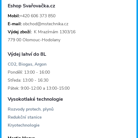
a
Eshop Svařovačka.cz
t
Mobil:
+420 606 373 850
E-mail:
obchod@mstechnika.cz
í
Výdej zboží:
K Mrazírnám 1303/16
779 00 Olomouc-Hodolany
Výdej lahví do 8L
CO2, Biogas, Argon
Pondělí: 13:00 - 16:00
Středa: 13:00 - 16:30
Pátek: 9:00-12:00 a 13:00-15:00
Vysokotlaké technologie
Rozvody protech. plynů
Redukční stanice
Kryotechnologie