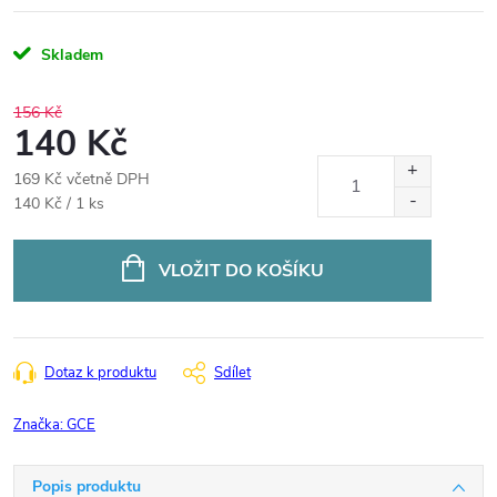
Skladem
156 Kč
140 Kč
169 Kč včetně DPH
Měrná
140 Kč / 1 ks
cena:
VLOŽIT DO KOŠÍKU
Dotaz k produktu
Sdílet
Značka:
GCE
Popis produktu