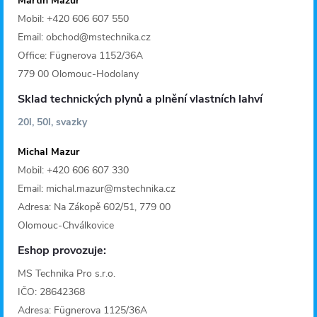
Martin Mazur
Mobil: +420 606 607 550
Email: obchod@mstechnika.cz
Office: Fügnerova 1152/36A
779 00 Olomouc-Hodolany
Sklad technických plynů a plnění vlastních lahví
20l, 50l, svazky
Michal Mazur
Mobil: +420 606 607 330
Email: michal.mazur@mstechnika.cz
Adresa: Na Zákopě 602/51, 779 00
Olomouc-Chválkovice
Eshop provozuje:
MS Technika Pro s.r.o.
IČO: 28642368
Adresa: Fügnerova 1125/36A