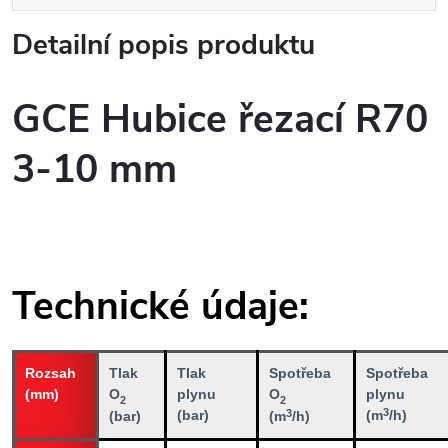
Detailní popis produktu
GCE Hubice řezací R70
3-10 mm
Technické údaje:
Rozsah
Tlak
Tlak
Spotřeba
Spotřeba
(mm)
O
plynu
O
plynu
2
2
3
3
(bar)
(m
/h)
(bar)
(m
/h)