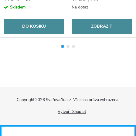
cena:
cena:
Skladem
Na dotaz
DO KOŠÍKU
ZOBRAZIT
Z
Copyright 2026
Svařovačka.cz
. Všechna práva vyhrazena.
á
Vytvořil Shoptet
p