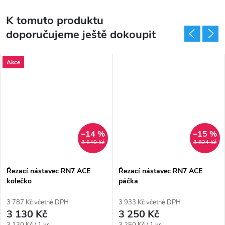
K tomuto produktu
doporučujeme ještě dokoupit
Akce
–14 %
–15 %
3 640 Kč
3 824 Kč
Řezací nástavec RN7 ACE
Řezací nástavec RN7 ACE
kolečko
páčka
3 787 Kč včetně DPH
3 933 Kč včetně DPH
3 130 Kč
3 250 Kč
Měrná
Měrná
3 130 Kč / 1 ks
3 250 Kč / 1 ks