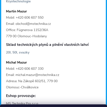
Kryotechnologie
Martin Mazur
Mobil: +420 606 607 550
Email: obchod@mstechnika.cz
Office: Fügnerova 1152/36A
779 00 Olomouc-Hodolany
Sklad technických plynů a plnění vlastních lahví
20l, 50l, svazky
Michal Mazur
Mobil: +420 606 607 330
Email: michal.mazur@mstechnika.cz
Adresa: Na Zákopě 602/51, 779 00
Olomouc-Chválkovice
Eshop provozuje:
MS Technika Pro s.r.o.