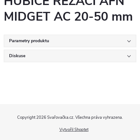
HUBICE ŘEZACÍ AFN
MIDGET AC 20-50 mm
Parametry produktu
Diskuse
Z
Copyright 2026
Svařovačka.cz
. Všechna práva vyhrazena.
á
Vytvořil Shoptet