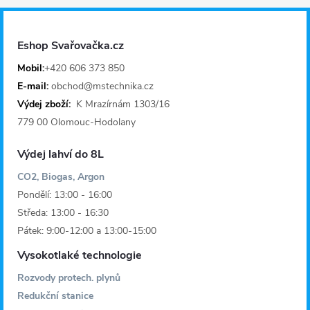
p
a
Eshop Svařovačka.cz
t
Mobil:
+420 606 373 850
E-mail:
obchod@mstechnika.cz
í
Výdej zboží:
K Mrazírnám 1303/16
779 00 Olomouc-Hodolany
Výdej lahví do 8L
CO2, Biogas, Argon
Pondělí: 13:00 - 16:00
Středa: 13:00 - 16:30
Pátek: 9:00-12:00 a 13:00-15:00
Vysokotlaké technologie
Rozvody protech. plynů
Redukční stanice