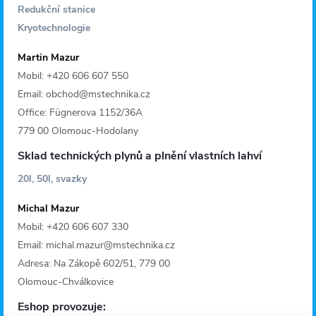
Redukční stanice
Kryotechnologie
Martin Mazur
Mobil: +420 606 607 550
Email: obchod@mstechnika.cz
Office: Fügnerova 1152/36A
779 00 Olomouc-Hodolany
Sklad technických plynů a plnění vlastních lahví
20l, 50l, svazky
Michal Mazur
Mobil: +420 606 607 330
Email: michal.mazur@mstechnika.cz
Adresa: Na Zákopě 602/51, 779 00
Olomouc-Chválkovice
Eshop provozuje: