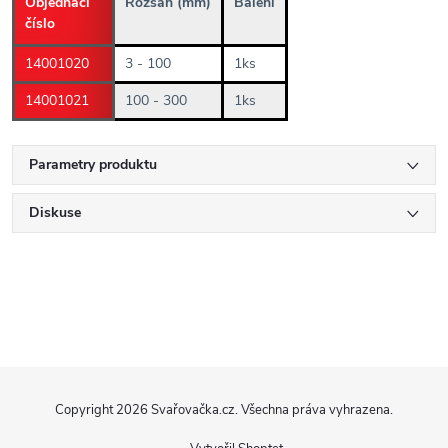
Objednací
Rozsah (mm)
Balení
číslo
14001020
3 - 100
1ks
14001021
100 - 300
1ks
Parametry produktu
Diskuse
Z
Copyright 2026
Svařovačka.cz
. Všechna práva vyhrazena.
á