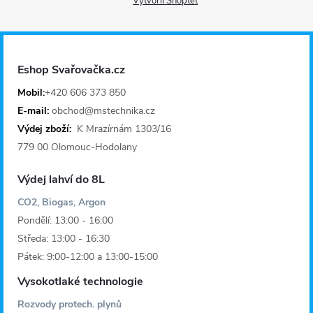
Vytvořil Shoptet
p
a
Eshop Svařovačka.cz
t
Mobil:
+420 606 373 850
E-mail:
obchod@mstechnika.cz
í
Výdej zboží:
K Mrazírnám 1303/16
779 00 Olomouc-Hodolany
Výdej lahví do 8L
CO2, Biogas, Argon
Pondělí: 13:00 - 16:00
Středa: 13:00 - 16:30
Pátek: 9:00-12:00 a 13:00-15:00
Vysokotlaké technologie
Rozvody protech. plynů