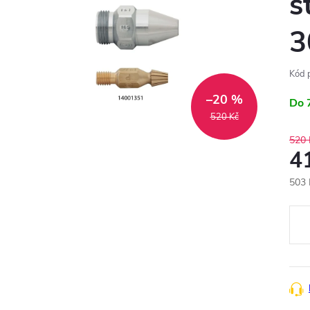
s
3
Kód 
–20 %
Do 
520 Kč
520 
4
503 
Měr
cena