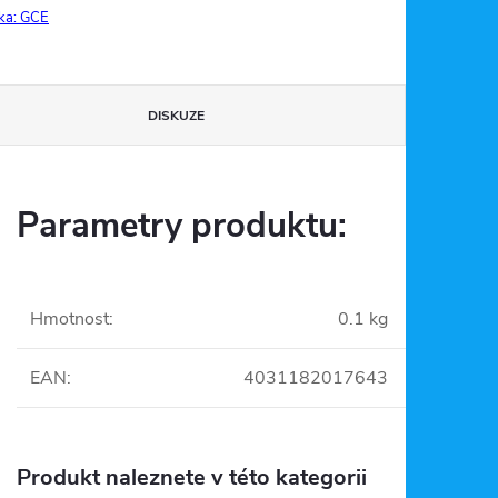
ka:
GCE
DISKUZE
Parametry produktu:
Hmotnost
:
0.1 kg
EAN
:
4031182017643
Produkt naleznete v této kategorii