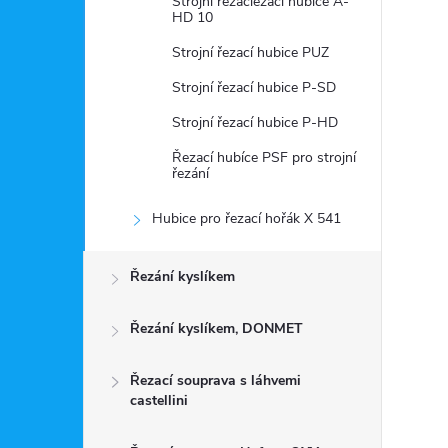
Strojní řezacíezací hubice A-
HD 10
Strojní řezací hubice PUZ
Strojní řezací hubice P-SD
Strojní řezací hubice P-HD
Řezací hubíce PSF pro strojní
řezání
Hubice pro řezací hořák X 541
Řezání kyslíkem
Řezání kyslíkem, DONMET
Řezací souprava s láhvemi
castellini