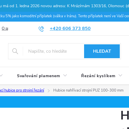
pu má od 1. ledna 2026 novou adresu: K Mrázírnám 1303/16, Olomouc (do
 5% jako komoditní příplatek (válka v Iránu). Tento příplatek není ve Vaší 
+420 606 373 850
O společnosti
Podmínky ochrany osobních údajů
Nákup na splátky
HLEDAT
Svařování plamenem
Řezání kyslíkem
cí hubice pro strojní řezání
Hubice nahřívací strojní PUZ 100-300 mm
H