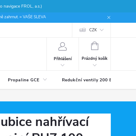
 navigace FROL, a.s.)
ceně zahrnut. = VAŠE SLEVA
CZK
NÁKUPNÍ
KOŠÍK
Prázdný košík
Přihlášení
Propaline GCE
Redukční ventily 200 Bar
ubice nahřívací