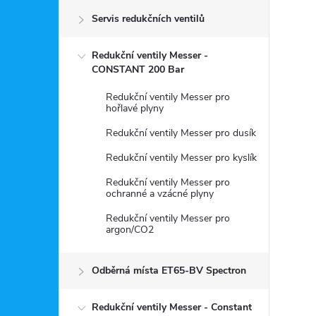
Servis redukčních ventilů
s
Redukční ventily Messer -
t
CONSTANT 200 Bar
r
Redukční ventily Messer pro
hořlavé plyny
a
Redukční ventily Messer pro dusík
Redukční ventily Messer pro kyslík
n
Redukční ventily Messer pro
ochranné a vzácné plyny
n
Redukční ventily Messer pro
argon/CO2
í
p
Odběrná místa ET65-BV Spectron
Redukční ventily Messer - Constant