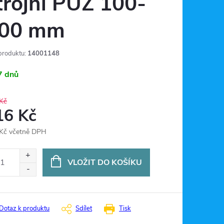
trojní PUZ 100-
00 mm
produktu:
14001148
7 dnů
Kč
16 Kč
Kč včetně DPH
ná
:
VLOŽIT DO KOŠÍKU
Dotaz k produktu
Sdílet
Tisk