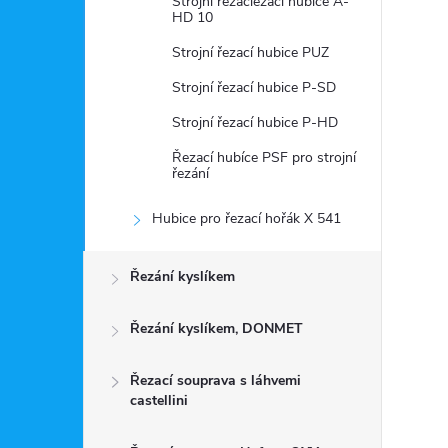
Strojní řezacíezací hubice A-
HD 10
Strojní řezací hubice PUZ
Strojní řezací hubice P-SD
Strojní řezací hubice P-HD
Řezací hubíce PSF pro strojní
řezání
Hubice pro řezací hořák X 541
Řezání kyslíkem
Řezání kyslíkem, DONMET
Řezací souprava s láhvemi
castellini