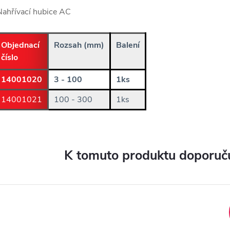
ahřívací hubice AC
Objednací
Rozsah (mm)
Balení
číslo
14001020
3 - 100
1ks
14001021
100 - 300
1ks
K tomuto produktu doporuču