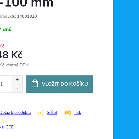
-100 mm
produktu:
14001020
7 dnů
Kč
48 Kč
Kč včetně DPH
ná
:
VLOŽIT DO KOŠÍKU
Dotaz k produktu
Sdílet
Tisk
ka:
GCE