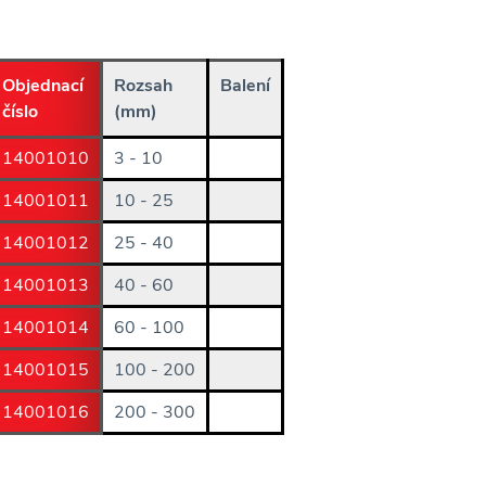
Objednací
Rozsah
Balení
číslo
(mm)
14001010
3 - 10
14001011
10 - 25
14001012
25 - 40
14001013
40 - 60
14001014
60 - 100
14001015
100 - 200
14001016
200 - 300