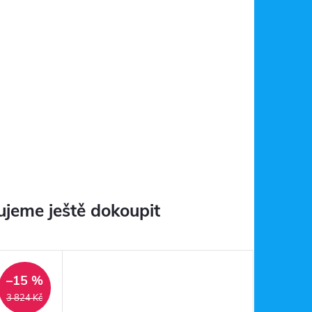
jeme ještě dokoupit
–15 %
3 824 Kč