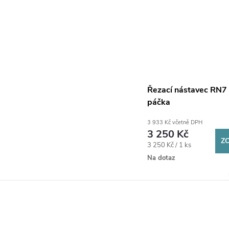
Řezací nástavec RN7
páčka
3 933 Kč včetně DPH
3 250 Kč
Z
Měrná
3 250 Kč / 1 ks
cena:
Na dotaz