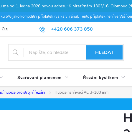
pu má od 1. ledna 2026 novou adresu: K Mrázírnám 1303/16, Olomouc (do
 5% jako komoditní příplatek (válka v Iránu). Tento příplatek není ve Vaší 
+420 606 373 850
O společnosti
Podmínky ochrany osobních údajů
Nákup na splátky
HLEDAT
Svařování plamenem
Řezání kyslíkem
cí hubice pro strojní řezání
Hubice nahřívací AC 3-100 mm
H