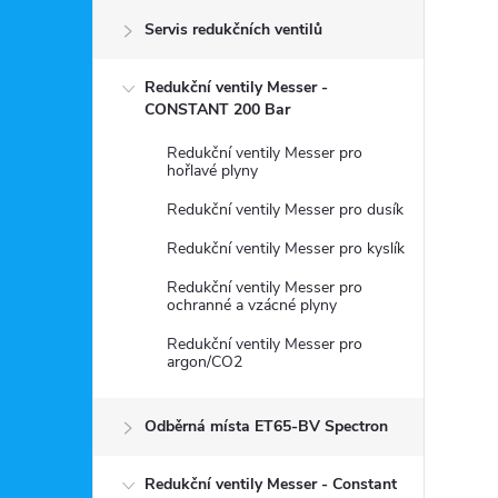
Servis redukčních ventilů
s
Redukční ventily Messer -
t
CONSTANT 200 Bar
r
Redukční ventily Messer pro
hořlavé plyny
a
Redukční ventily Messer pro dusík
Redukční ventily Messer pro kyslík
n
Redukční ventily Messer pro
ochranné a vzácné plyny
n
Redukční ventily Messer pro
argon/CO2
í
p
Odběrná místa ET65-BV Spectron
Redukční ventily Messer - Constant