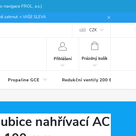
 navigace FROL, a.s.)
ceně zahrnut. = VAŠE SLEVA
CZK
NÁKUPNÍ
KOŠÍK
Prázdný košík
Přihlášení
Propaline GCE
Redukční ventily 200 Bar
ubice nahřívací AC