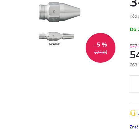
3
Kód 
Do 
–5 %
577 
5
577 Kč
663 
Měr
cena
Znač