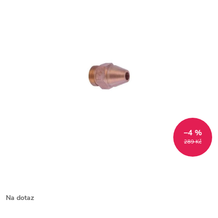
–4 %
289 Kč
Na dotaz