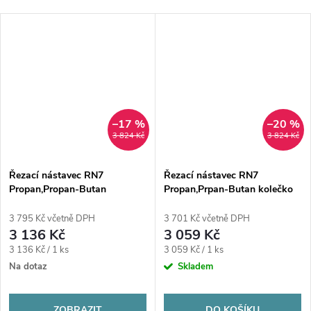
–17 %
–20 %
3 824 Kč
3 824 Kč
Řezací nástavec RN7
Řezací nástavec RN7
Propan,Propan-Butan
Propan,Prpan-Butan kolečko
3 795 Kč včetně DPH
3 701 Kč včetně DPH
3 136 Kč
3 059 Kč
Měrná
Měrná
3 136 Kč / 1 ks
3 059 Kč / 1 ks
cena:
cena:
Na dotaz
Skladem
ZOBRAZIT
DO KOŠÍKU