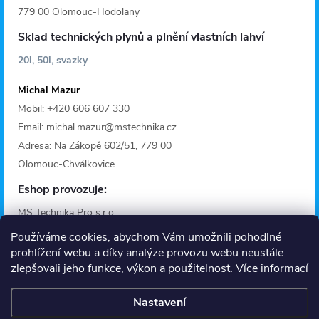
779 00 Olomouc-Hodolany
Sklad technických plynů a plnění vlastních lahví
20l, 50l, svazky
Michal Mazur
Mobil: +420 606 607 330
Email: michal.mazur@mstechnika.cz
Adresa: Na Zákopě 602/51, 779 00
Olomouc-Chválkovice
Eshop provozuje:
MS Technika Pro s.r.o.
IČO: 28642368
Používáme cookies, abychom Vám umožnili pohodlné
Adresa: Fügnerova 1125/36A
prohlížení webu a díky analýze provozu webu neustále
zlepšovali jeho funkce, výkon a použitelnost.
Více informací
779 00 Olomouc
Provozní doba
Nastavení
Informace