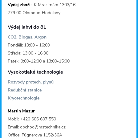
í
Výdej zboží:
K Mrazírnám 1303/16
779 00 Olomouc-Hodolany
Výdej lahví do 8L
CO2, Biogas, Argon
Pondělí: 13:00 - 16:00
Středa: 13:00 - 16:30
Pátek: 9:00-12:00 a 13:00-15:00
Vysokotlaké technologie
Rozvody protech. plynů
Redukční stanice
Kryotechnologie
Martin Mazur
Mobil: +420 606 607 550
Email: obchod@mstechnika.cz
Office: Fügnerova 1152/36A