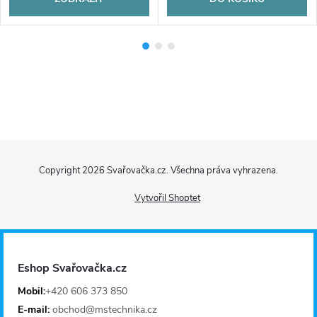
Z
Copyright 2026
Svařovačka.cz
. Všechna práva vyhrazena.
á
Vytvořil Shoptet
p
a
Eshop Svařovačka.cz
t
Mobil:
+420 606 373 850
E-mail:
obchod@mstechnika.cz