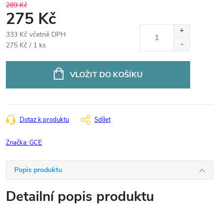
289 Kč
275 Kč
333 Kč včetně DPH
Měrná
275 Kč / 1 ks
cena:
VLOŽIT DO KOŠÍKU
Dotaz k produktu
Sdílet
Značka:
GCE
Popis produktu
Detailní popis produktu