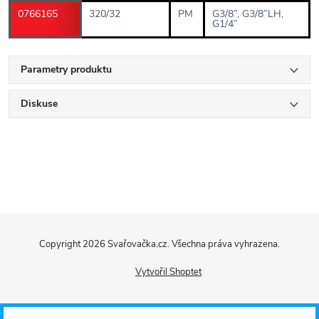
0766165
320/32
PM
G3/8”, G3/8”LH,
G1/4”
Parametry produktu
Diskuse
Z
Copyright 2026
Svařovačka.cz
. Všechna práva vyhrazena.
á
Vytvořil Shoptet
p