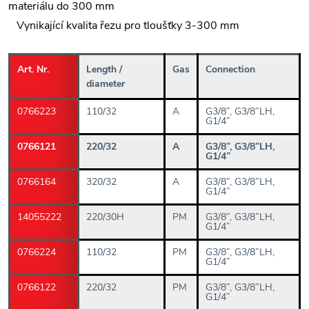
materiálu do 300 mm
Vynikající kvalita řezu pro tloušťky 3-300 mm
Art. Nr.
Length /
Gas
Connection
diameter
0766223
110/32
A
G3/8”, G3/8”LH,
G1/4”
0766121
220/32
A
G3/8”, G3/8”LH,
G1/4”
0766164
320/32
A
G3/8”, G3/8”LH,
G1/4”
14055222
220/30H
PM
G3/8”, G3/8”LH,
G1/4”
0766224
110/32
PM
G3/8”, G3/8”LH,
G1/4”
0766122
220/32
PM
G3/8”, G3/8”LH,
G1/4”