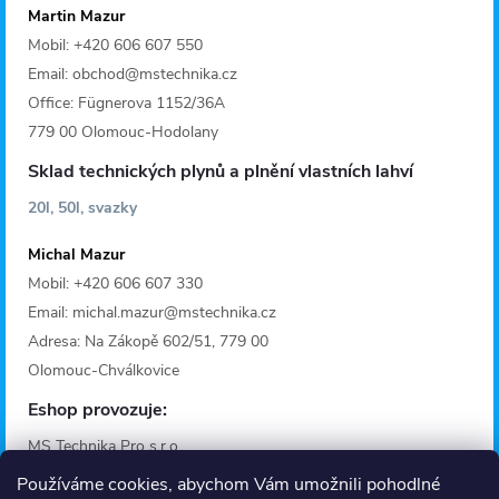
Martin Mazur
Mobil: +420 606 607 550
Email: obchod@mstechnika.cz
Office: Fügnerova 1152/36A
779 00 Olomouc-Hodolany
Sklad technických plynů a plnění vlastních lahví
20l, 50l, svazky
Michal Mazur
Mobil: +420 606 607 330
Email: michal.mazur@mstechnika.cz
Adresa: Na Zákopě 602/51, 779 00
Olomouc-Chválkovice
Eshop provozuje:
MS Technika Pro s.r.o.
IČO: 28642368
Používáme cookies, abychom Vám umožnili pohodlné