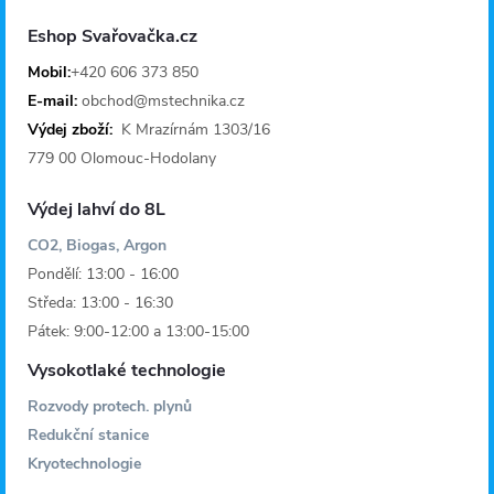
a
Eshop Svařovačka.cz
t
Mobil:
+420 606 373 850
E-mail:
obchod@mstechnika.cz
í
Výdej zboží:
K Mrazírnám 1303/16
779 00 Olomouc-Hodolany
Výdej lahví do 8L
CO2, Biogas, Argon
Pondělí: 13:00 - 16:00
Středa: 13:00 - 16:30
Pátek: 9:00-12:00 a 13:00-15:00
Vysokotlaké technologie
Rozvody protech. plynů
Redukční stanice
Kryotechnologie