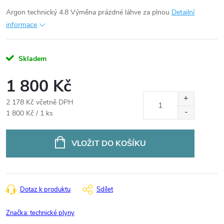
Argon technický 4.8
Výměna prázdné láhve za plnou
Detailní
informace
Skladem
1 800 Kč
2 178 Kč včetně DPH
Měrná
1 800 Kč / 1 ks
cena:
VLOŽIT DO KOŠÍKU
Dotaz k produktu
Sdílet
Značka:
technické plyny