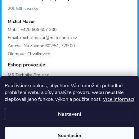
20l, 50l, svazky
Michal Mazur
Mobil: +420 606 607 330
Email: michal.mazur@mstechnika.cz
Adresa: Na Zákopě 602/51, 779 00
Olomouc-Chválkovice
Eshop provozuje:
MS Technika Pro s.r.o.
IČO: 28642368
Používáme cookies, abychom Vám umožnili pohodlné
Adresa: Fügnerova 1125/36A
prohlížení webu a díky analýze provozu webu neustále
zlepšovali jeho funkce, výkon a použitelnost.
Více informací
779 00 Olomouc
Provozní doba
Nastavení
Informace
O nás
Souhlasím
Kontakt