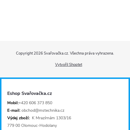
Z
Copyright 2026
Svařovačka.cz
. Všechna práva vyhrazena.
á
Vytvořil Shoptet
p
a
Eshop Svařovačka.cz
t
Mobil:
+420 606 373 850
E-mail:
obchod@mstechnika.cz
í
Výdej zboží:
K Mrazírnám 1303/16
779 00 Olomouc-Hodolany