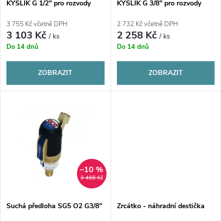
p
KYSLÍK G 1/2" pro rozvody
KYSLÍK G 3/8" pro rozvody
p
plynu
plynu
r
3 755 Kč včetně DPH
2 732 Kč včetně DPH
r
3 103 Kč
2 258 Kč
/ ks
/ ks
o
Do 14 dnů
Do 14 dnů
o
d
ZOBRAZIT
ZOBRAZIT
d
u
u
k
k
t
t
ů
–10 %
ů
3 488 Kč
Suchá předloha SG5 O2 G3/8"
Zrcátko - náhradní destička