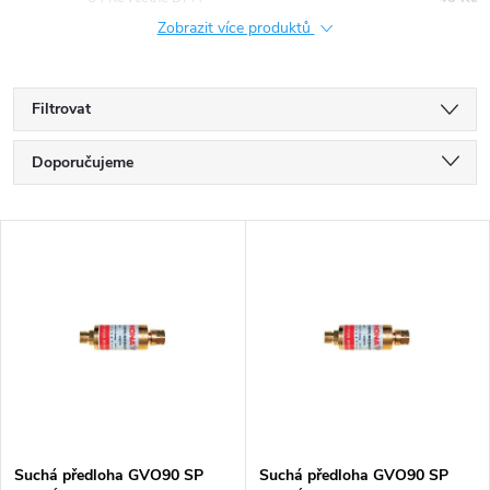
Zobrazit více produktů
Filtrovat
Ř
Doporučujeme
a
Nejlevnější
V
Nejdražší
z
ý
Nejprodávanější
e
p
Abecedně
n
i
í
s
Suchá předloha GVO90 SP
Suchá předloha GVO90 SP