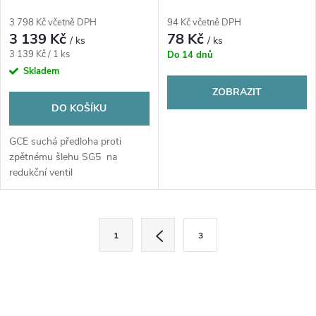
3 798 Kč včetně DPH
94 Kč včetně DPH
3 139 Kč
78 Kč
/ ks
/ ks
Měrná
3 139 Kč / 1 ks
Do 14 dnů
cena:
Skladem
ZOBRAZIT
DO KOŠÍKU
GCE suchá předloha proti
zpětnému šlehu SG5 na
redukční ventil
O
S
1
3
t
v
r
l
á
n