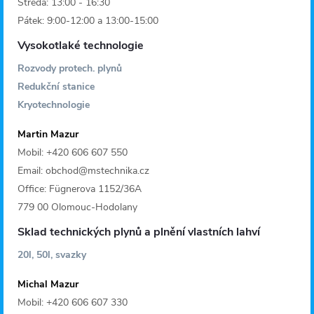
Středa: 13:00 - 16:30
p
Pátek: 9:00-12:00 a 13:00-15:00
i
Vysokotlaké technologie
Rozvody protech. plynů
s
Redukční stanice
u
Kryotechnologie
Martin Mazur
Mobil: +420 606 607 550
Email: obchod@mstechnika.cz
Office: Fügnerova 1152/36A
779 00 Olomouc-Hodolany
Sklad technických plynů a plnění vlastních lahví
20l, 50l, svazky
Michal Mazur
Mobil: +420 606 607 330