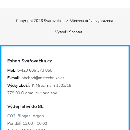
á
k
d
Z
o
v
a
Copyright 2026
Svařovačka.cz
. Všechna práva vyhrazena.
á
á
c
Vytvořil Shoptet
n
p
í
í
a
p
Eshop Svařovačka.cz
r
t
Mobil:
+420 606 373 850
v
E-mail:
obchod@mstechnika.cz
í
Výdej zboží:
K Mrazírnám 1303/16
k
779 00 Olomouc-Hodolany
y
Výdej lahví do 8L
v
CO2, Biogas, Argon
Pondělí: 13:00 - 16:00
ý